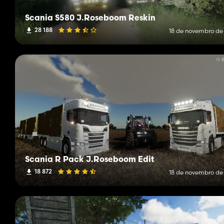
Scania S580 J.Roseboom Reskin
28 188
18 de novembro de
Scania R Pack J.Roseboom Edit
18 872
18 de novembro de