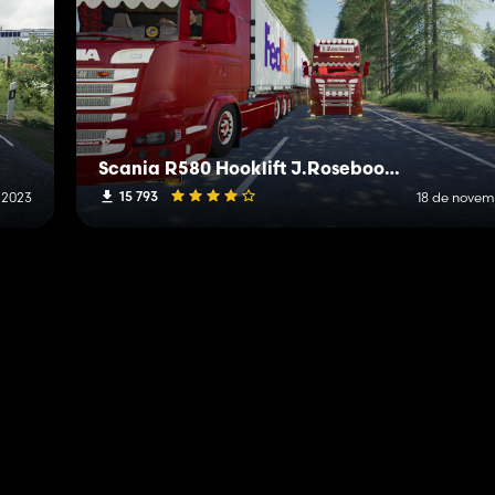
Scania R580 Hooklift J.Roseboom Edit
15 793
 2023
18 de novem