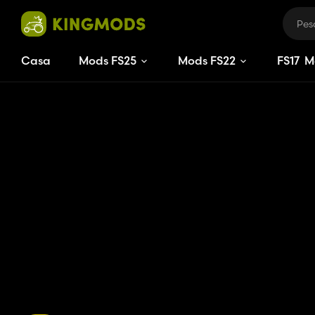
Casa
Mods FS25
Mods FS22
FS
17
M