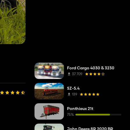
Ford Cargo 4030 & 3230
37 709
SZ-5.4
139
Ponthieux 21t
75%
John Deere 8R 2020 BR