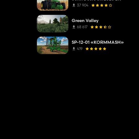
37 904
Green Valley
68 617
SP-12-01 «KORMMASH»
419