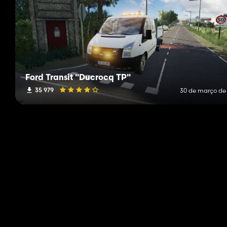
Ford Transit "Ducrocq TP"
35 979
30 de março de