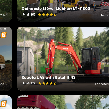
Guindaste Móvel Liebherr LTM1300
45 857
 2023
9 de ma
Kubota U48 with Rototilt R2
44 279
 2023
1 de sete