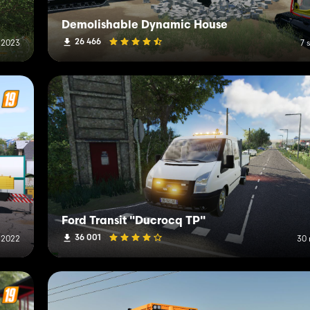
Demolishable Dynamic House
26 466
 2023
7 
Ford Transit "Ducrocq TP"
36 001
 2022
30