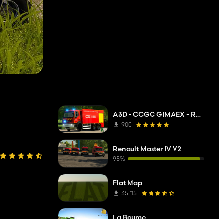
A3D - CCGC GIMAEX - Renault Kerax 2011
900
Renault Master IV V2
95%
Flat Map
35 115
La Baume