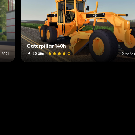
Caterpillar 140h
20 356
a 2021
2 paźdz