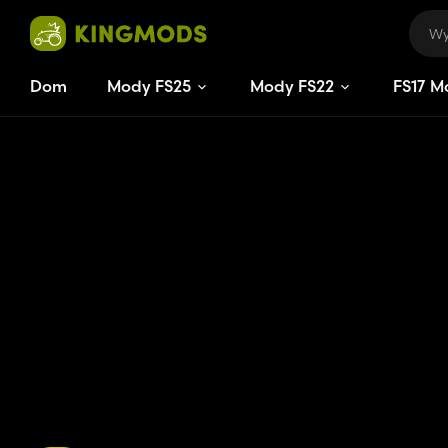
Dom
Mody FS25
Mody FS22
FS
17
M