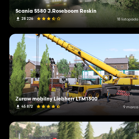
Scania S580 J.Roseboom Reskin
28 226
18 listopada
Żuraw mobilny Liebherr LTM1300
45 872
9 marca