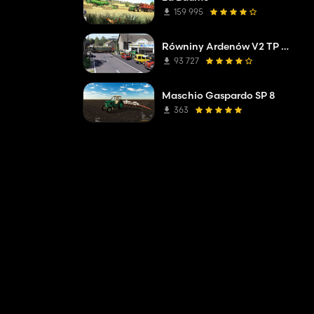
159 995
Równiny Ardenów V2 TP Edytuj
93 727
Maschio Gaspardo SP 8
363