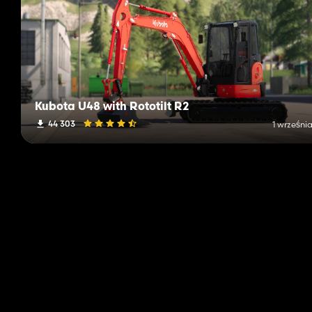
Kubota U48 with Rototilt R2
44 303
1 wrześni