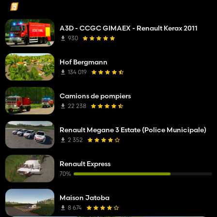
A3D - CCGC GIMAEX - Renault Kerax 2011
930
Hof Bergmann
134 019
Camions de pompiers
22 238
Renault Megane 3 Estate (Police Municipale)
2 352
Renault Express
70%
Maison Jatoba
8 674