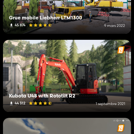
Grue mobile Liebherr LTM1300
45 874
9 mars 2022
Kubota U48 with Rototilt R2
44 312
1 septembre 2021