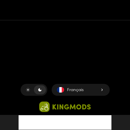
Contact
Aide
Conditions générales d'utilisation
Politique de confidentialité
Gérer les cookies
Français
Copyright © 2018-2026
King UP SAS
. Tous droits réservés.