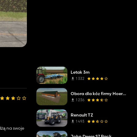
Letak 3m
1 332
Obora dla kóz firmy Hoermann
1 236
Renault TZ
1 493
żdżą na swoje
John Deere S7 Pack