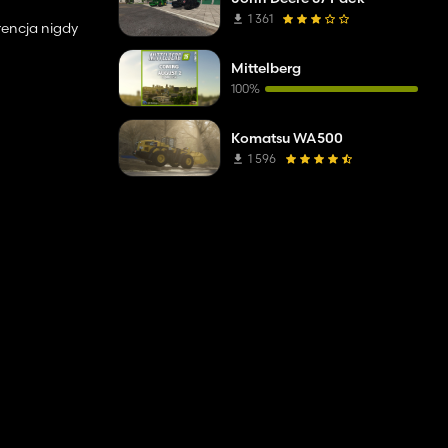
1 361
urencja nigdy
Mittelberg
100%
Komatsu WA500
1 596