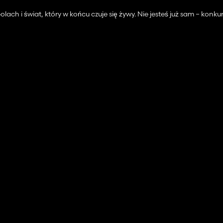
lach i świat, który w końcu czuje się żywy. Nie jesteś już sam – konk
ie usunięty.
lnych miejsc.
ft” + „Alt” + „L”.