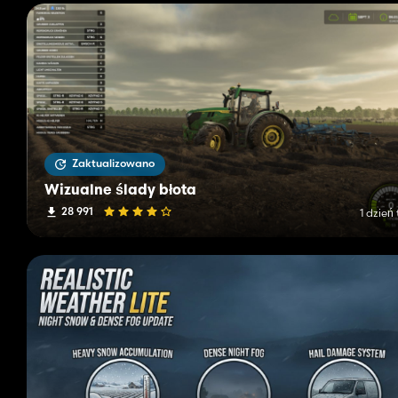
Zaktualizowano
Wizualne ślady błota
28 991
1 dzień