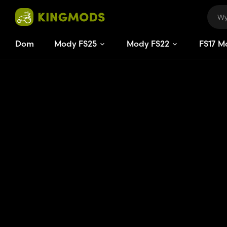
Dom
Mody FS25
Mody FS22
FS
17
M