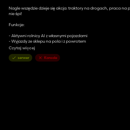
Nagle wszędzie dzieje się akcja: traktory na drogach, praca na po
nie śpi!
Funkcje:
- Aktywni rolnicy AI z własnymi pojazdami
- Wyjazdy ze sklepu na pola i z powrotem
- Widoczna praca w terenie
Czytaj więcej
- Większy ruch i żywsza mapa
- Zauważalnie bardziej realistyczna rozgrywka
serwer
Konsole
- Pomocnik pojawia się co 5 do 30 prawdziwych (!) minut.
- Jeżeli pomocnik pozostaje bez ruchu przez dłuższy czas, zostan
- Aby odrodzić pojazdy, sklep musi mieć wystarczającą liczbę wo
Wszystkich aktywnych pomocników można usunąć za pomocą „Shi
PS: Zaleca się wyłączenie ruchu, ale nie jest to wymagane!