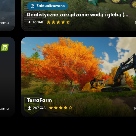
Zaktualizowano
Realistyczne zarządzanie wodą i glebą (RWSM)
16 148
 temu
TerraFarm
267 745
 temu
1