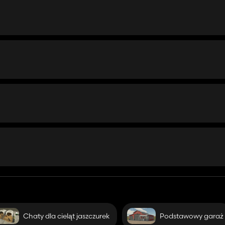
ły nowe uprawy
Chaty dla cieląt jaszczurek
Podstawowy garaż