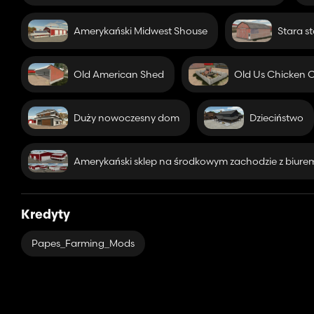
- Niestandardowe wschody i zachody słońca
- Bardzo ciemne noce
Amerykański Midwest Shouse
Stara st
- Niestandardowe oświetlenie
- Niestandardowe tornada
- Wiele silosów owocowych na farmach, które można kupić
Old American Shed
Old Us Chicken 
Jeśli posiadasz pakiet Highlands, będziesz mieć tutaj dostęp d
początkowego. Jeśli grasz w trybie wieloosobowym, dostęp do ni
łodzi. Będzie to dla nich pod mapą.
Duży nowoczesny dom
Dzieciństwo
Możesz pobawić się łódką lub łowić ryby na jeziorze Michigan.
Mam nadzieję, że mapa wam się spodoba.
Chciałbym szczególnie podziękować IKAS FanModding za umożli
Amerykański sklep na środkowym zachodzie z biure
umożliwienie mi korzystania z sadów i obory oraz InsaneSimGuy 
Również wielkie podziękowania dla InsaneSimGuy za pomoc w uko
jeszcze wiele nauczyć.
Kredyty
Papes_Farming_Mods