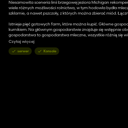
Niesamowita sceneria linii brzegowej jeziora Michigan rekompe
wiele różnych możliwości rolnictwa, w tym hodowla bydła mlec
szklarnie, a nawet pszczoły, z których można zbierać miód. Łączn
Istnieje pięć gotowych farm, które można kupić. Główne gospod
kurnikiem. Na głównym gospodarstwie znajduje się wstępnie obsi
gospodarstwa to gospodarstwa mleczne, wszystkie różnią się w
Ostatnią gotową farmą jest gospodarstwo rustykalne ze starszy
Czytaj więcej
kupić, jeśli chcesz zacząć od zera lub po prostu chcesz ulepszyć 
serwer
Konsole
Na mapie znajduje się wiele punktów produkcji i punktów sprzed
Oto lista punktów produkcji/sprzedaży, które można znaleźć:
- Piekarnia mała
- Piekarnia duża
- Ogród pszczół produkujący miód (po zakupie nieruchomości n
- Fabryka konserw
- Stolarstwo
- Fabryka zbóż
- Cooper
- Produkcja nabiału
- Punkt sprzedaży produktów mlecznych
- Targ Rolniczy
- Fabryka Owoców i Warzyw