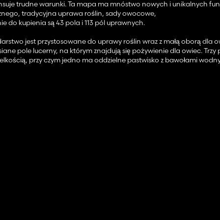
nsuje trudne warunki. Ta mapa ma mnóstwo nowych i unikalnych funkcj
znego, tradycyjna uprawa roślin, sady owocowe,
ie do kupienia są 43 pola i 113 pól uprawnych.
arstwo jest przystosowane do uprawy roślin wraz z małą oborą dla ow
ane pole lucerny, na którym znajdują się pożywienie dla owiec. Trzy 
ielkością, przy czym jedno ma oddzielne pastwisko z bawołami wodn
mi budynkami w stylu jęczmienia. Istnieją również domy wolnostojąc
swój dom.
aży.
ależy umieścić własny spust palety miodu, aby otrzymać miód)