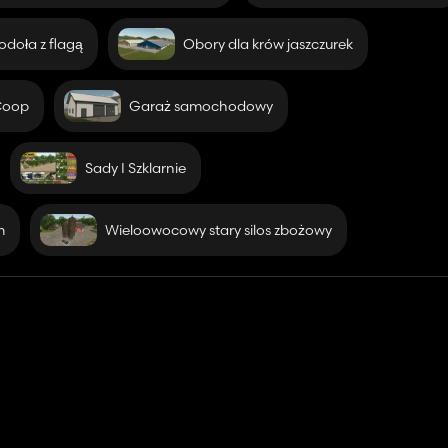
odoła z flagą
Obory dla krów jaszczurek
Coop
Garaż samochodowy
o łodzi. Nie można go sprzedać, a po zresetowaniu nie powróci do pun
ego będzie miał tylko gospodarz. Pozostali gracze nie będą mieli d
Sady I Szklarnie
wienie mi korzystania z tych wspaniałych budynków, MrHector Mod
m
Wieloowocowy stary silos zbożowy
za umożliwienie wykorzystania swojego silosu na rustykalną farmę.
ńczeniu tej mapy i mojej pierwszej mapy. To już moja druga mapa, 