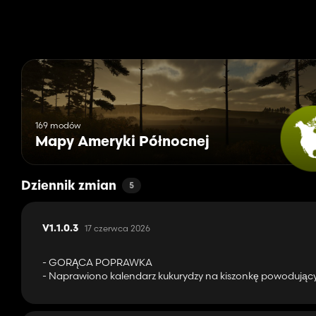
- Punkt sprzedaży stoiska z owocami
- Młyn zbożowy
- Punkt sprzedaży sklepu spożywczego
- Kompleks szklarniowy
- Olejarnia
- Produkcja fortepianów
- Punkt sprzedaży restauracji
- Tartak
- Spinner
169 modów
- Cukrownia
Mapy Ameryki Północnej
- Zakład krawiecki
Kup punkty:
Dziennik zmian
5
- Handlarz zwierzętami
- Stacja benzynowa
- Magazyn
17 czerwca 2026
V1.1.0.3
- Sprzedawca pojazdów
- GORĄCA POPRAWKA
Nowe/zaktualizowane funkcje:
- Naprawiono kalendarz kukurydzy na kiszonkę powodujący, 
Nowe uprawy obejmują: