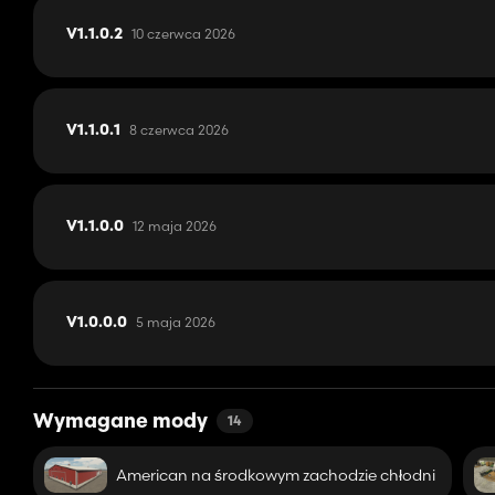
- Alfalf
- Koniczyna
10 czerwca 2026
V1.1.0.2
- Poplon kwitnący
- Zielone żyto
- Żyto
- Orkisz
- Kukurydza na kiszonkę
8 czerwca 2026
V1.1.0.1
- Pszenżyto
- Żyto wykastrowane
- Pszenica ozima
- Jęczmień ozimy
12 maja 2026
V1.1.0.0
Funkcje nowe/zaktualizowane:
- System upraw rzędowych
- Dodatkowe kątowniki uziemiające
5 maja 2026
V1.0.0.0
- Zniszczenie ścierniska
- Zaktualizowano tekstury kukurydzy
- Niestandardowy kalendarz sadzenia i zbiorów
- Dodano więcej tekstur do malowania
Wymagane mody
- Nowe rośliny uprawne, którymi można karmić zwierzęta
14
- Silosy i bunkry przyjmują nowe plony
- Zaktualizowano niektóre punkty produkcyjne, aby akceptowa
American na środkowym zachodzie chłodni
- Niestandardowe wzorce pogodowe pasujące do lokalizacji