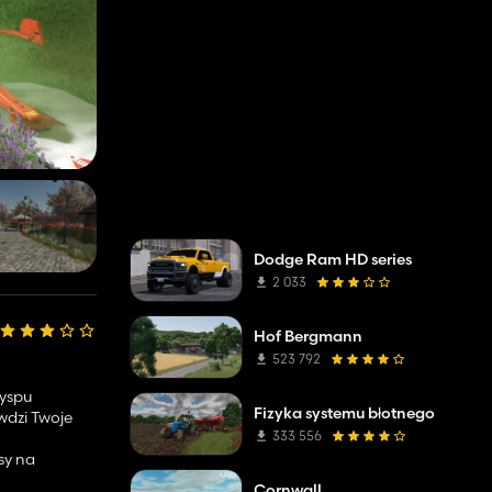
Dodge Ram HD series
2 033
Hof Bergmann
523 792
wyspu
Fizyka systemu błotnego
awdzi Twoje
333 556
asy na
Cornwall