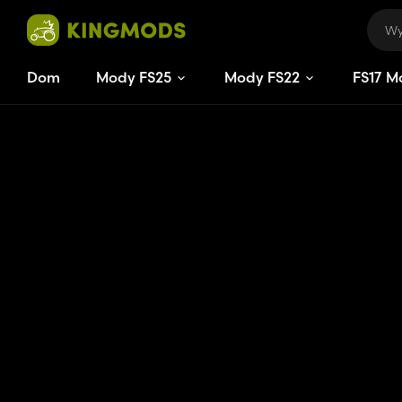
Dom
Mody FS25
Mody FS22
FS
17
M