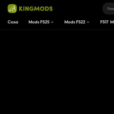
Casa
Mods FS25
Mods FS22
FS
17
M