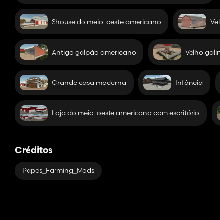
- Padrões climáticos personalizados para combinar com o loca
- Nasceres e entardeceres personalizados
Shouse do meio-oeste americano
Ve
- Noites muito escuras
- Iluminação personalizada
- Tornados personalizados
Antigo galpão americano
Velho gali
- Silos de frutas múltiplas em fazendas compráveis
Se você tiver o pacote Highlands, terá acesso a um barco aqui. N
jogando multijogador, apenas o host terá acesso a ele. Todos 
Grande casa moderna
Infância
Você pode brincar com o barco ou pescar no Lago Michigan.
Espero que todos gostem do mapa.
Gostaria de agradecer especialmente ao IKAS FanModding por m
Loja do meio-oeste americano com escritório
os pomares e o celeiro e ao InsaneSimGuy por me deixar usar seu
Também um grande obrigado ao InsaneSimGuy por me ajudar a
segundo mapa agora, mas ainda tenho muito que aprender.
Créditos
Papes_Farming_Mods