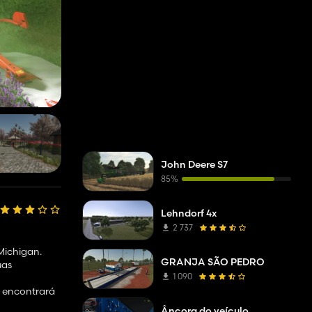
John Deere S7
85%
Lehndorf 4x
2 737
Michigan.
GRANJA SÃO PEDRO
uas
1 090
cê encontrará
Âncora do veículo