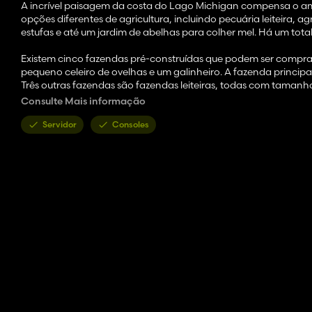
A incrível paisagem da costa do Lago Michigan compensa o ambi
opções diferentes de agricultura, incluindo pecuária leiteira, ag
estufas e até um jardim de abelhas para colher mel. Há um total
Existem cinco fazendas pré-construídas que podem ser comprad
pequeno celeiro de ovelhas e um galinheiro. A fazenda princip
Três outras fazendas são fazendas leiteiras, todas com tamanh
A última quinta pré-construída é uma quinta rústica com chiq
Consulte Mais informação
compradas se você quiser começar do zero ou apenas quiser atu
Servidor
Consoles
Existem vários pontos de produção e pontos de venda no mapa
Aqui está uma lista de pontos de produção/venda que podem s
- Padaria pequena
- Padaria grande
- Jardim de abelhas que produz mel (você deve colocar seu pró
comprada)
- Fábrica de conservas
- Carpintaria
- Fábrica de cereais
- Cooper
- Produção de laticínios
- Ponto de venda de laticínios
- Mercado de Agricultores