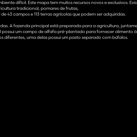
ente difícil. Este mapa tem muitos recursos novos e exclusivos. Exi
ricultura tradicional, pomares de frutas,
 de 43 campos e 113 terras agrícolas que podem ser adquiridas.
as. A fazenda principal está preparada para a agricultura, junta
al possui um campo de alfafa pré-plantado para fornecer alimento à
os diferentes, uma delas possui um pasto separado com búfalos.
ueiros mais antigos. Existem casas independentes que também podem
alizar sua casa.
.
er encontrados:
prio acionador de palete de mel para receber mel assim que a propr