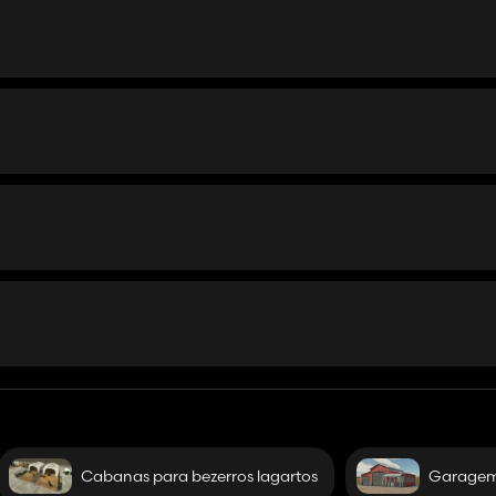
Cabanas para bezerros lagartos
Garagem
lturas