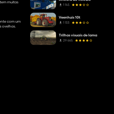
stem muitas
1 145
Veenhuis 10t
mente com um
1 133
s ovelhas.
Trilhas visuais de lama
 ser
29 665
iedade for