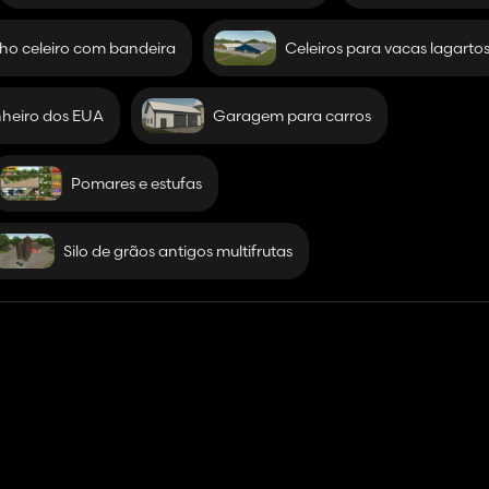
l
lho celeiro com bandeira
Celeiros para vacas lagarto
nheiro dos EUA
Garagem para carros
ão pode ser vendido e se for reiniciado não retornará ao ponto inici
os outros jogadores não poderão acessar o barco. Estará sob o mapa 
Pomares e estufas
e permitir usar esses grandes edifícios, ao MrHector Mods por me p
Silo de grãos antigos multifrutas
 silo para a fazenda rústica.
o longo do caminho para concluir este mapa e meu primeiro mapa