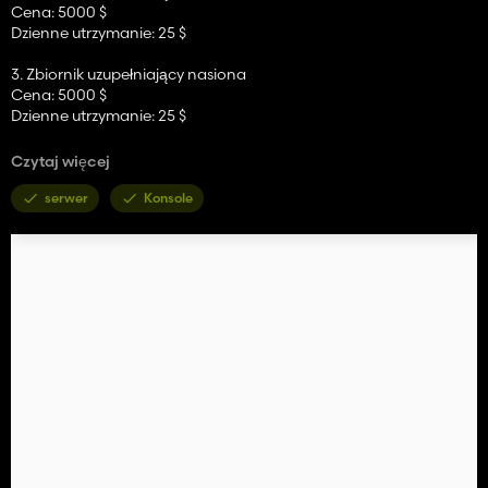
Cena: 5000 $
Dzienne utrzymanie: 25 $
3. Zbiornik uzupełniający nasiona
Cena: 5000 $
Dzienne utrzymanie: 25 $
4. Wieża Ciśnień
Czytaj więcej
Cena: 5000 $
Dzienne utrzymanie: 25 $
serwer
Konsole
5. Zbiornik na wodę
Cena: 5000 $
Dzienne utrzymanie: 25 $