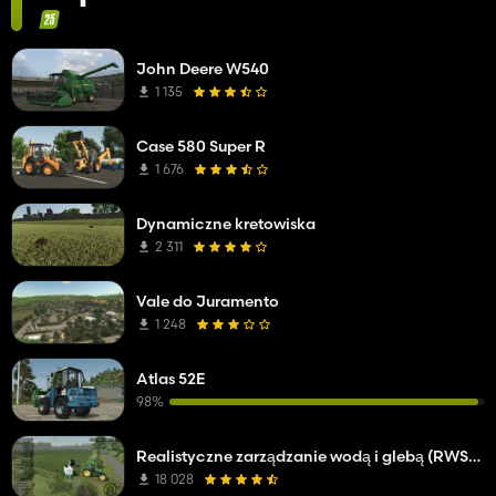
John Deere W540
1 135
Case 580 Super R
1 676
Dynamiczne kretowiska
2 311
Vale do Juramento
1 248
Atlas 52E
98%
Realistyczne zarządzanie wodą i glebą (RWSM)
18 028