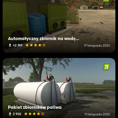
Automatyczny zbiornik na wodę do szklarni i zwierząt
42 769
17 listopada 2024
Pakiet zbiorników paliwa
2 958
11 listopada 2025