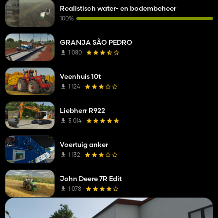
Realistisch water- en bodembeheer
100%
GRANJA SÃO PEDRO
1 080
Veenhuis 10t
1 124
Liebherr R922
3 014
Voertuig anker
1 132
John Deere 7R Edit
1 078