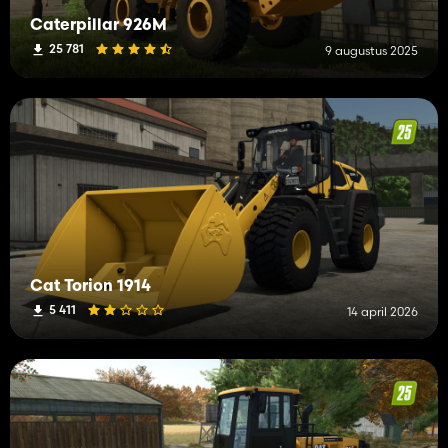
Caterpillar 926M
25 781
9 augustus 2025
Cat Torion 1914
5 411
14 april 2026