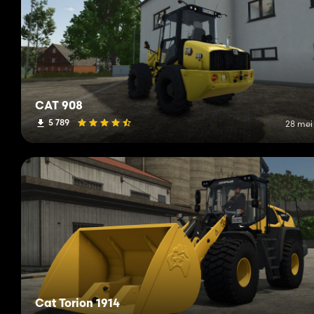
CAT 908
5 789
28 mei
Cat Torion 1914