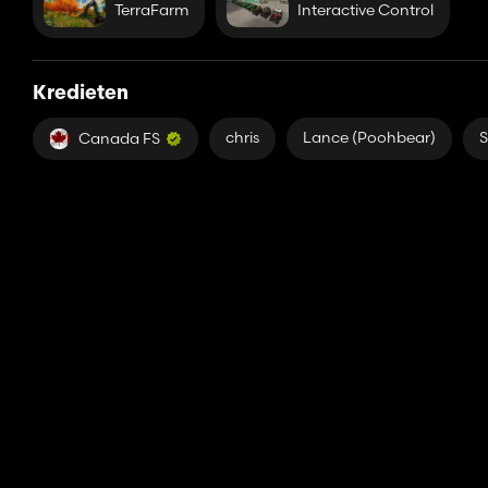
TerraFarm
Interactive Control
Kredieten
chris
Lance (Poohbear)
S
Canada FS