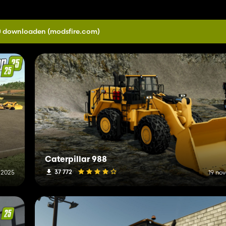
.0 downloaden
(modsfire.com)
Caterpillar 988
37 772
i 2025
19 no