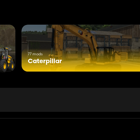
77 mods
Caterpillar