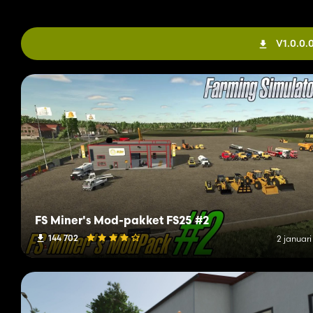
V1.0.0
FS Miner's Mod-pakket FS25 #2
144 702
2 januar