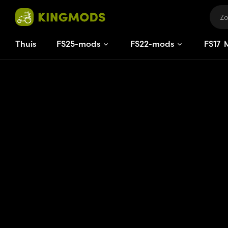
Thuis
FS25-mods
FS22-mods
FS
17