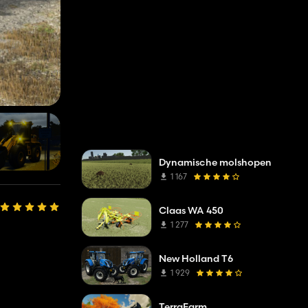
Dynamische molshopen
1 167
Claas WA 450
1 277
New Holland T6
1 929
TerraFarm