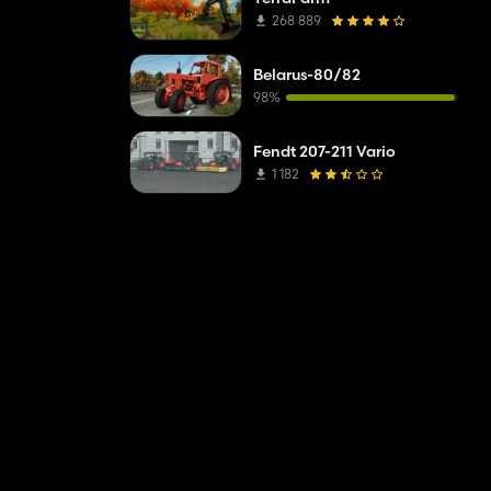
268 889
Belarus-80/82
98%
Fendt 207-211 Vario
1 182