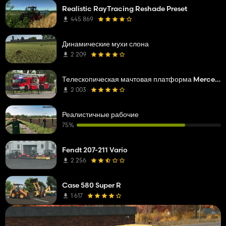
Realistic RayTracing Reshade Preset
445 869
Динамические мухи слона
2 209
Телескопическая мачтовая платформа Mercedes Benz Econic WISS
2 003
Реалистичные рабочие
75%
Fendt 207-211 Vario
2 256
Case 580 Super R
1 617