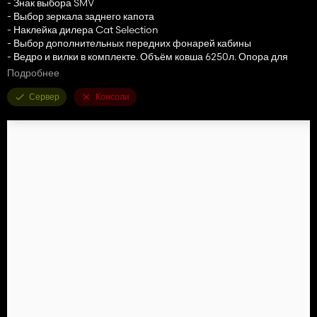
- Знак выбора SMV
- Выбор зеркала заднего капота
- Наклейка дилера Cat Selection
- Выбор дополнительных передних фонарей кабины
- Ведро и вилки в комплекте. Объём ковша 6250л. Опора для
ковша TerraFarm
Подробнее
- Дверь анимирована (IC)
Сервер
Консоли