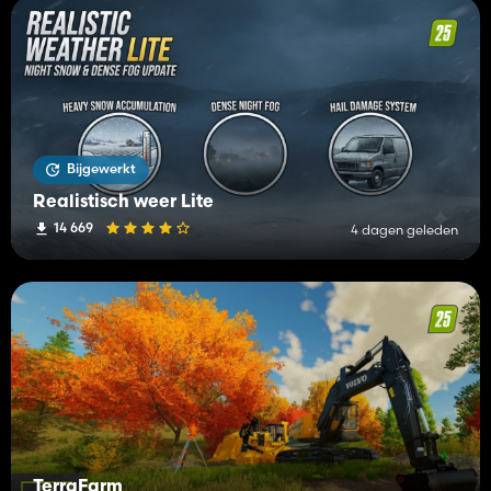
Bijgewerkt
Realistisch weer Lite
14 669
4 dagen geleden
TerraFarm