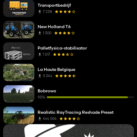
Transportbedrijf
7 238
New Holland T6
1 300
Palletfysica-stabilisator
1 517
La Haute Belgique
3 044
Bobrowo
93%
Realistic RayTracing Reshade Preset
444 506