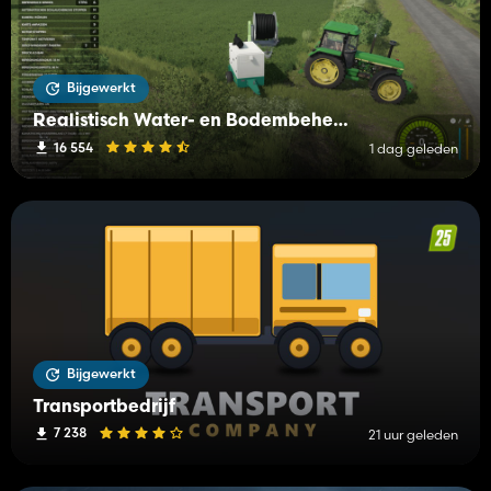
Bijgewerkt
Realistisch Water- en Bodembeheer (RWSM)
16 554
1 dag geleden
Bijgewerkt
Transportbedrijf
7 238
21 uur geleden