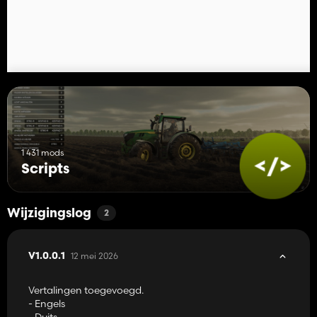
1 431 mods
Scripts
Wijzigingslog
2
12 mei 2026
V1.0.0.1
Vertalingen toegevoegd.
- Engels
- Duits