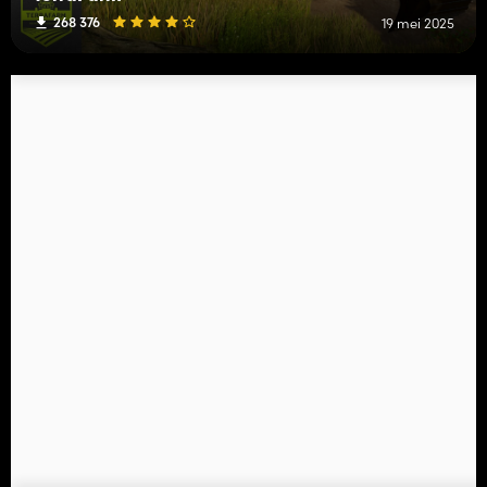
268 376
19 mei 2025