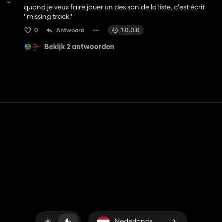
quand je veux faire jouer un des son de la liste, c'est écrit
''missing track''
0
Antwoord
1.0.0.0
Bekijk 2 antwoorden
Contact
Hulp
Servicevoorwaarden
Privacybeleid
Beheer cookies
Nederlands