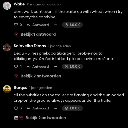
Wake
11 maanden geleden
dont work cant even fill the trailer up with wheat when i try
to empty the combine!
0
Antwoord
1.0.0.0
Bekijk 1 antwoord
Soloveika Dimas
1 jaar geleden
Dedu ⭐️5 nes priekaba tikrai gera, problemos tai
blikčiojantys užrašai ir tai kad pila po savim o ne šone.
1
Antwoord
1.0.0.0
Bekijk 2 antwoorden
Barqus
1 jaar geleden
all the subtitles on the trailer are flashing and the unloaded
crop on the ground always appears under the trailer
3
Antwoord
1.0.0.0
Bekijk 2 antwoorden