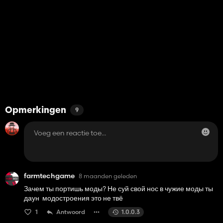
Opmerkingen
9
farmtechgame
8 maanden geleden
Зачем ты портишь моды? Не суй свой нос в чужие моды ты
даун модостроения это не твё
1
Antwoord
1.0.0.3