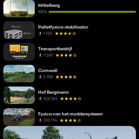
Mittelberg
100%
Palletfysica-stabilisator
1 533
Transportbedrijf
7 260
Cornwall
3 758
Hof Bergmann
523 024
Fysica van het moddersysteem
332 794