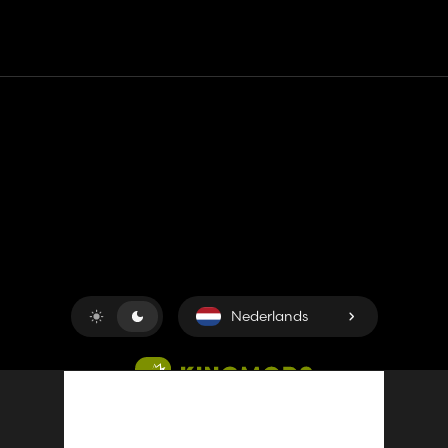
Contact
Hulp
Servicevoorwaarden
Privacybeleid
Beheer cookies
Nederlands
Copyright © 2018-2026
King UP SAS
. Alle rechten
voorbehouden.