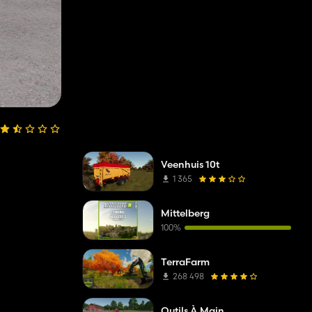
Veenhuis 10t
1 365
Mittelberg
100%
TerraFarm
268 498
Outils À Main