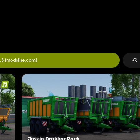
.5
(modsfire.com)
Joskin Drakkar Pack