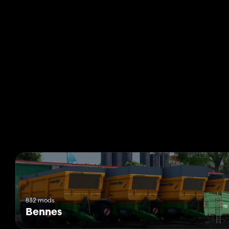
832 mods
Bennes