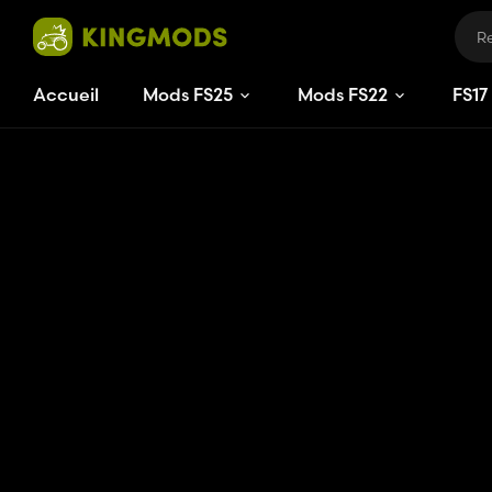
Accueil
Mods FS25
Mods FS22
FS
17