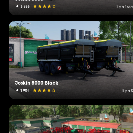
3 855
il y a 1 s
Joskin 8000 Black
1 904
il y a 