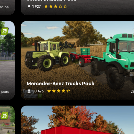
1 927
emaine
Mercedes-Benz Trucks Pack
50 473
5 jours
28