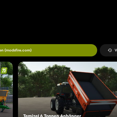
en
(modsfire.com)
V
Temizel 6 Tonnen Anhänger