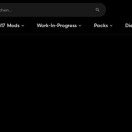
S
17
Mods
Work-In-Progress
Packs
Di