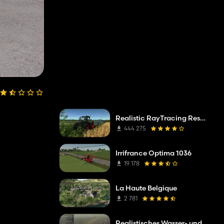
Realistic RayTracing Reshade Preset
444 275
Irrifrance Optima 1036
19 178
La Haute Belgique
2 781
Realistisches Wasser- und Bodenmanagement