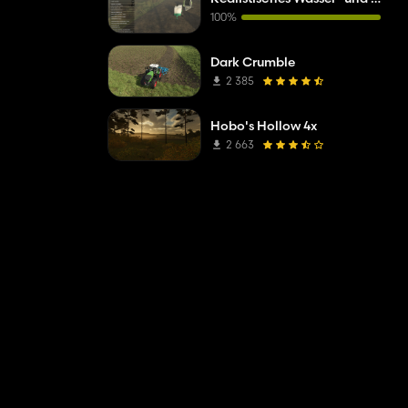
100%
Dark Crumble
2 385
Hobo's Hollow 4x
2 663