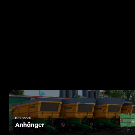
832 Mods
Anhänger