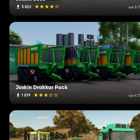
3 822
vor 6 
Joskin Drakkar Pack
1 879
vor 4 