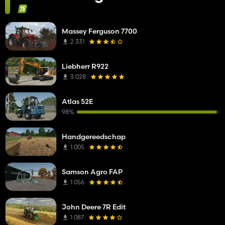
Massey Ferguson 7700
2 331
Liebherr R922
3 028
Atlas 52E
98%
Handgereedschap
1 005
Samson Agro FAP
1 056
John Deere 7R Edit
1 087