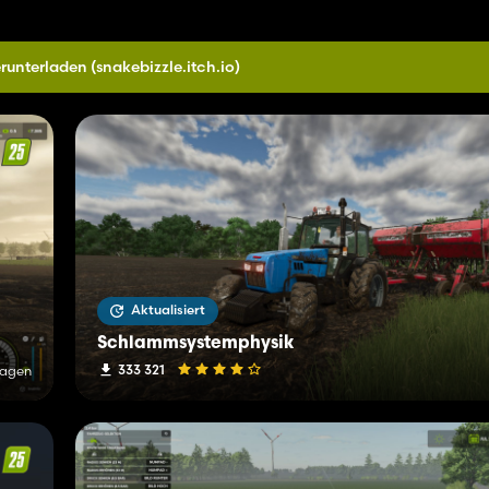
erunterladen
(snakebizzle.itch.io)
Aktualisiert
Schlammsystemphysik
333 321
Tagen