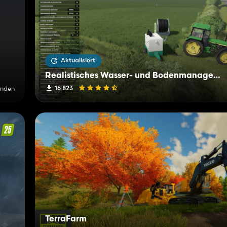
Aktualisiert
Realistisches Wasser- und Bodenmanagement (RWSM)
16 823
unden
TerraFarm