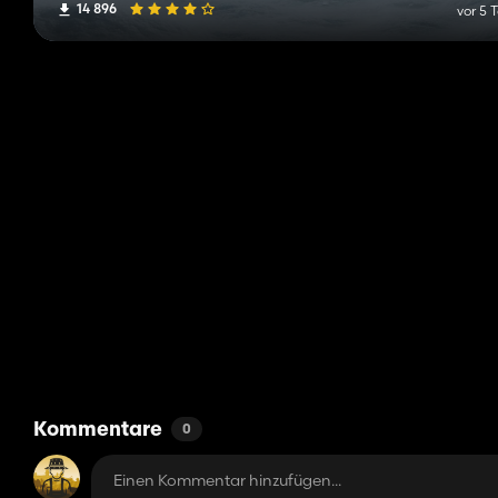
14 896
vor 5 
Kommentare
0