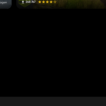
268 767
Tagen