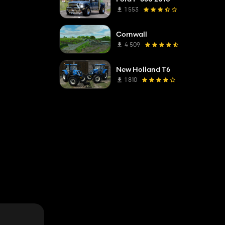
1 553
Cornwall
4 509
New Holland T6
1 810