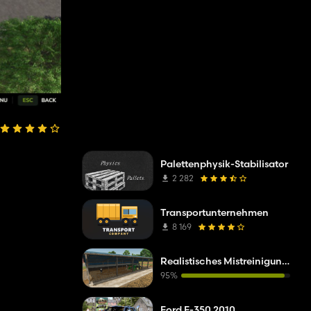
Palettenphysik-Stabilisator
2 282
Transportunternehmen
8 169
Realistisches Mistreinigungssystem
95%
Ford F-350 2010