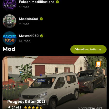
Falcon Modifikations
4 i mod
ModsduSud
9 i mod
Maxxer1050
51 i mod
Mod
Visualizza tutto
Peugeot Rifter 2021
24 682
5 novembre 2021