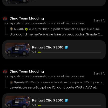
Dima Team Modding
2 anni fa
ha risposto a un commento su un work-in-progress
DR3RS
elle a l'air bien la petit renault clio es-que elle aura
aussi de panne moteur 😂. non je rigole mais
J'ai quand meme l'envie de faire un petit button SimpleIC
sérieusement elle est très bien hâte de la voir 😉
qui va ajouté un voyant moteur et message Injection à
controller 😁
Renault Clio 3 2010
5%
Dima Team Modding
2 anni fa
ha risposto a un commento su un work-in-progress
SpeedyJ5
C’est vrai que cette voiture manque à FS22. Il y aura
l’IC ?
Le véhicule sera équipé de IC, dont porte AVG / AVD et
coffre mais bien-sur d'autre petites surprises caché 😉
Renault Clio 3 2010
Je ne promets rien mais je vais quand meme essayé de faire
quelque chose de RP que ça soit en terme de (Prix, bruit,
5%