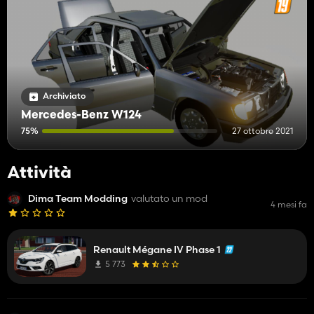
Archiviato
Mercedes-Benz W124
75%
27 ottobre 2021
Attività
Dima Team Modding
valutato un mod
4 mesi fa
Renault Mégane IV Phase 1
5 773