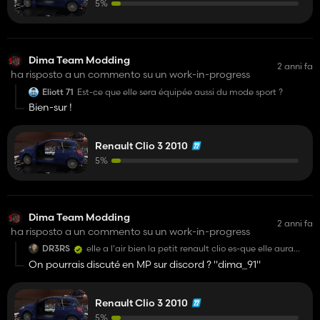
5%
Dima Team Modding
2 anni fa
ha risposto a un commento su un work-in-progress
Eliott 71
Est-ce que elle sera équipée aussi du mode sport ?
Bien-sur !
Renault Clio 3 2010
5%
Dima Team Modding
2 anni fa
ha risposto a un commento su un work-in-progress
DR3RS
elle a l'air bien la petit renault clio es-que elle aura
aussi de panne moteur 😂. non je rigole mais
On pourrais discuté en MP sur discord ? "dima_91"
sérieusement elle est très bien hâte de la voir 😉
Renault Clio 3 2010
5%