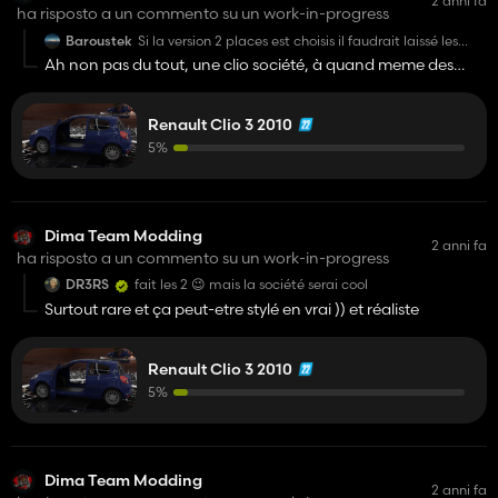
2 anni fa
ha risposto a un commento su un work-in-progress
Baroustek
Si la version 2 places est choisis il faudrait laissé les
vitres et pas les teinté en blanc/noir/bleu....
Ah non pas du tout, une clio société, à quand meme des
vitres à l'arrière, et je pense qu'au final ça serait une config,
mais si ça serait une config, impossible de mettre quelque
Renault Clio 3 2010
chose dans le coffre, en bref je pense qu'il y a pas grande
chose qui pourrait rentré, donc vaut mieux mettre 5 places
5%
avec le mod Universal Passager.
Dima Team Modding
2 anni fa
ha risposto a un commento su un work-in-progress
DR3RS
fait les 2 😉 mais la société serai cool
Surtout rare et ça peut-etre stylé en vrai )) et réaliste
Renault Clio 3 2010
5%
Dima Team Modding
2 anni fa