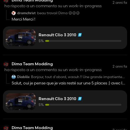
Dima Team Modding
2 anni fa
ha risposto a un commento su un work-in-progress
dromchrist
beau travail Dima 😉😉😉
Merci Merci !
Renault Clio 3 2010
5%
Dima Team Modding
2 anni fa
ha risposto a un commento su un work-in-progress
Diabliix
Bonjour, tout d'abord, waouh !! Une grande impatiente
de pouvoir jouer avec quand elle sera sorti🙃Petite
Salut, oui je pense que je vais resté sur une 5 places :) avec le
question, sera-t-elle équipée d'un attelage pour pouvoir
Mod Passenger.
atteler une remorque derrière ?
Concernant l'intérieur, les deux modèles seraient parfait
mais pour une voiture plutôt typé particulier, peut-être
Renault Clio 3 2010
Merci pour l'idée !
qu'une version cinq places pourraient être bien.
5%
Merci d'avance pour le travail fourni et pour celui qu'il
reste à faire et bon courage !
Dima Team Modding