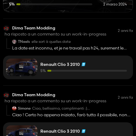
5%
2 marzo 2024
Dima Team Modding
2 anni fa
ha risposto a un commento su un work-in-progress
TNeels
elle sort à quelles date
La date est inconnu, et je ne travail pas h24, surement le
mois prochain. Il y aura une période ou elle serait privé donc
uniquement pour moi histoire que je vérifie des bugs etc... Et
Renault Clio 3 2010
après en DL.
5%
Avec plaisir !
Dima Team Modding
2 anni fa
ha risposto a un commento su un work-in-progress
Simone
Ciao, bellissima, complimenti :)
Ciao ! Certo ho appena iniziato, farò tutto il possibile, non
Questo è solo un desiderio, non sentirti obbligato ecc, ma
riesco a ottenere nulla, ma dovrei riuscirci!
spero riuscirai a fare anche gli interni dettagliati (nel
limite del possibile), nel caso chiedo scusa
Renault Clio 3 2010
Grazie per il !