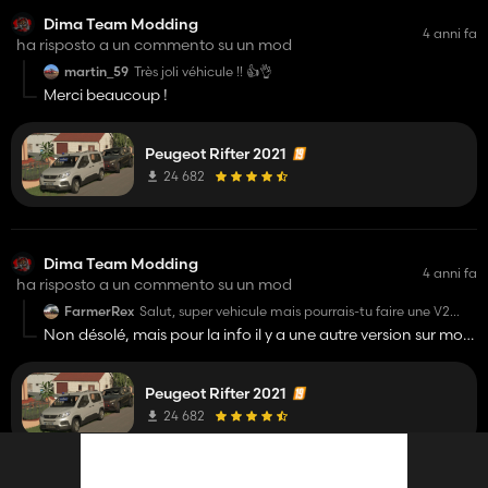
Dima Team Modding
4 anni fa
ha risposto a un commento su un mod
martin_59
Très joli véhicule !! 👍👌
Merci beaucoup !
Peugeot Rifter 2021
24 682
Dima Team Modding
4 anni fa
ha risposto a un commento su un mod
FarmerRex
Salut, super vehicule mais pourrais-tu faire une V2
pour mettre un interieur?
Non désolé, mais pour la info il y a une autre version sur mon
serveur, avec un 2ton et une conduite plus agréable ! Bonne
journée
Peugeot Rifter 2021
24 682