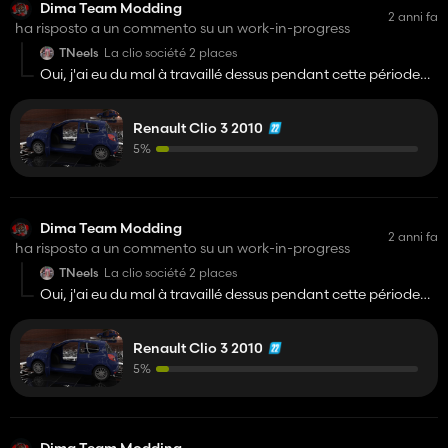
Dima Team Modding
2 anni fa
ha risposto a un commento su un work-in-progress
TNeels
La clio société 2 places
Oui, j'ai eu du mal à travaillé dessus pendant cette période
mais je pense la réattaqué très prochainement et je pense
resté sur l'idée de société, ça serait plus simple de mon coté
Renault Clio 3 2010
et plus réaliste. Dans une ferme on acheté rarement une
voiture 5 places mais le plus souvent d'utilitaire ☺️
5%
Dima Team Modding
2 anni fa
ha risposto a un commento su un work-in-progress
TNeels
La clio société 2 places
Oui, j'ai eu du mal à travaillé dessus pendant cette période
mais je pense la réattaqué très prochainement et je pense
resté sur l'idée de société, ça serait plus simple de mon coté
Renault Clio 3 2010
et plus réaliste. Dans une ferme on achete rarement une
voiture 5 places mais le plus souvent d'utilitaire ☺️
5%