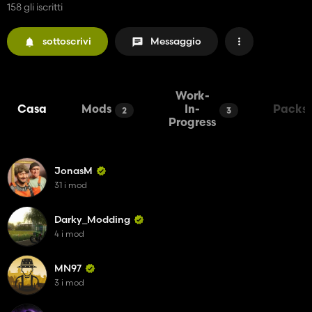
158 gli iscritti
sottoscrivi
Messaggio
Work-
Casa
Mods
In-
Packs
2
3
Progress
JonasM
31 i mod
Darky_Modding
4 i mod
MN97
3 i mod