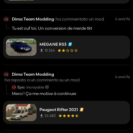
Dima Team Modding
ha commentato un mod
4 anni fa
Tu est ouf toi. Un conversion de merde tkt
MEGANE RS3
13 264
Dima Team Modding
4 anni fa
ha risposto a un commento su un mod
Epic
Incroyable 😻
Merci ! Ça me motive à continuer
Peugeot Rifter 2021
24 682