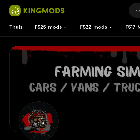
Thuis
FS25-mods
FS22-mods
FS
17