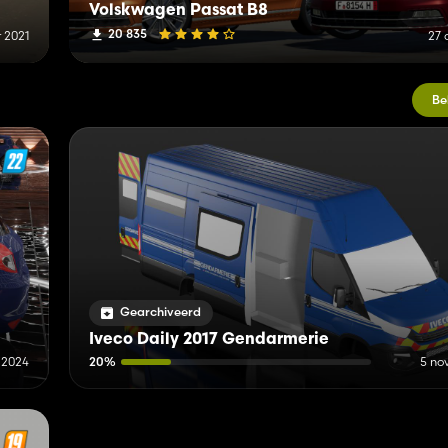
Volskwagen Passat B8
20 835
 2021
27 
Be
Gearchiveerd
Iveco Daily 2017 Gendarmerie
 2024
20%
5 no