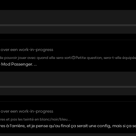
over een work-in-progress
 pouvoir jouer avec quand elle sera sorti🙃Petite question, sera-t-elle équipé
 le Mod Passenger.
 mais pour une voiture plutôt typé particulier, peut-être qu'une version cinq pl
este à faire et bon courage !
over een work-in-progress
itres et pas les teinté en blanc/noir/bleu....
à l'arrière, et je pense qu'au final ça serait une config, mais si ça s
en bref je pense qu'il y a pas grande chose qui pourrait rentré, donc 