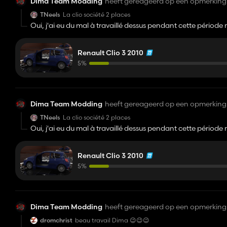
Dima Team Modding
heeft gereageerd op een opmerking 
TNeels
La clio société 2 places
Oui, j'ai eu du mal à travaillé dessus pendant cette période 
société, ça serait plus simple de mon coté et plus réaliste.
d'utilitaire ☺️
Renault Clio 3 2010
5%
Dima Team Modding
heeft gereageerd op een opmerking 
TNeels
La clio société 2 places
Oui, j'ai eu du mal à travaillé dessus pendant cette période 
société, ça serait plus simple de mon coté et plus réaliste.
d'utilitaire ☺️
Renault Clio 3 2010
5%
Dima Team Modding
heeft gereageerd op een opmerking 
dromchrist
beau travail Dima 😉😉😉