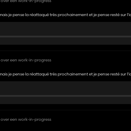
over een work-in-progress
mais je pense la réattaqué très prochainement et je pense resté sur l'
 Dans une ferme on acheté rarement une voiture 5 places mais le plus 
over een work-in-progress
mais je pense la réattaqué très prochainement et je pense resté sur l'
 Dans une ferme on achete rarement une voiture 5 places mais le plus 
over een work-in-progress