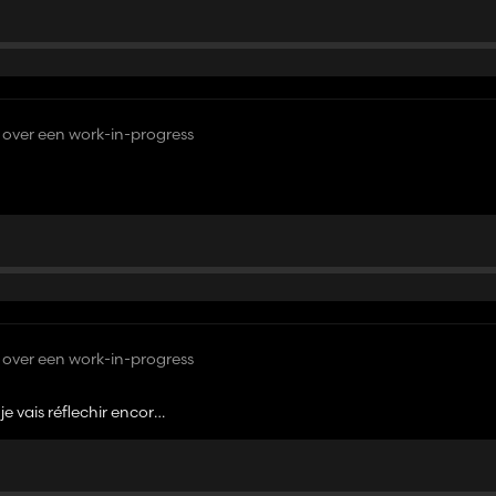
over een work-in-progress
over een work-in-progress
je vais réflechir encore)