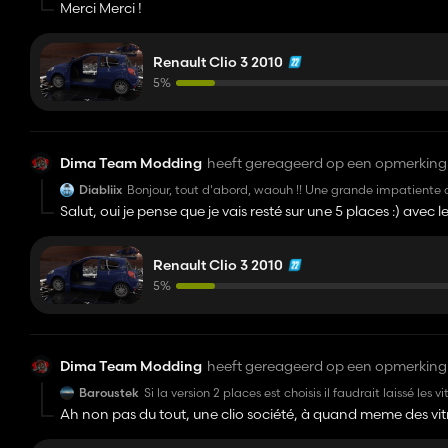
Merci Merci !
Renault Clio 3 2010
5%
Dima Team Modding
heeft gereageerd op een opmerking 
Diabliix
Bonjour, tout d'abord, waouh !! Une grande impatiente de
pour pouvoir atteler une remorque derrière ?
Salut, oui je pense que je vais resté sur une 5 places :) avec
Concernant l'intérieur, les deux modèles seraient parfait
être bien.
Merci d'avance pour le travail fourni et pour celui qu'il r
Merci pour l'idée !
Renault Clio 3 2010
5%
Dima Team Modding
heeft gereageerd op een opmerking 
Baroustek
Si la version 2 places est choisis il faudrait laissé les v
Ah non pas du tout, une clio société, à quand meme des vitres 
config, impossible de mettre quelque chose dans le coffre, 