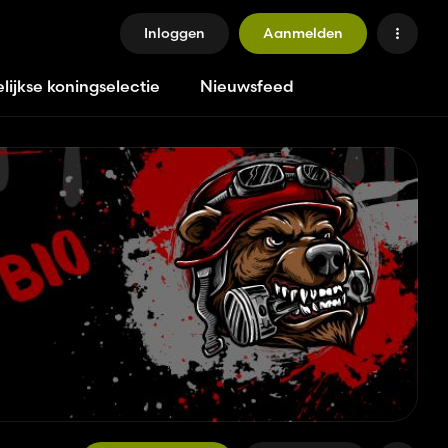
Inloggen
Aanmelden
lijkse koningselectie
Nieuwsfeed