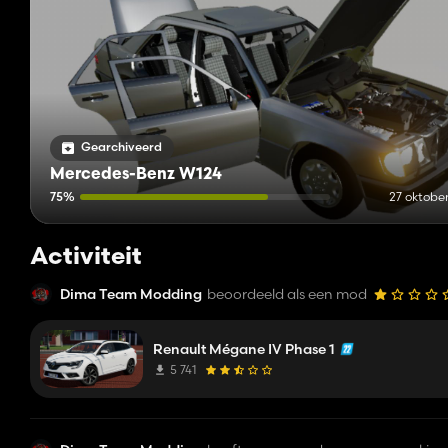
Gearchiveerd
Mercedes-Benz W124
75%
27 oktober
Activiteit
Dima Team Modding
beoordeeld als een mod
Renault Mégane IV Phase 1
5 741