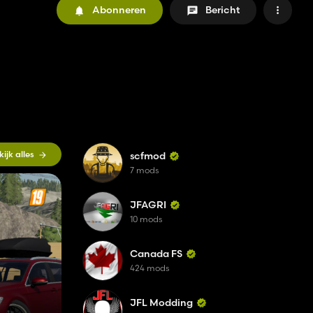
Abonneren
Bericht
kijk alles
scfmod
7 mods
JFAGRI
10 mods
Canada FS
424 mods
JFL Modding