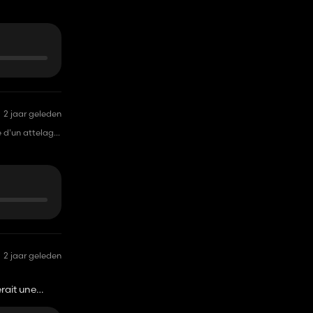
2 jaar geleden
e d'un attelage
aces pourraient
2 jaar geleden
erait une
vaut mieux