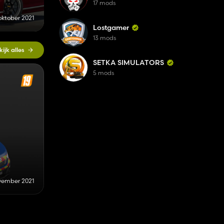
17 mods
oktober 2021
Lostgamer
13 mods
kijk alles
SETKA SIMULATORS
5 mods
vember 2021