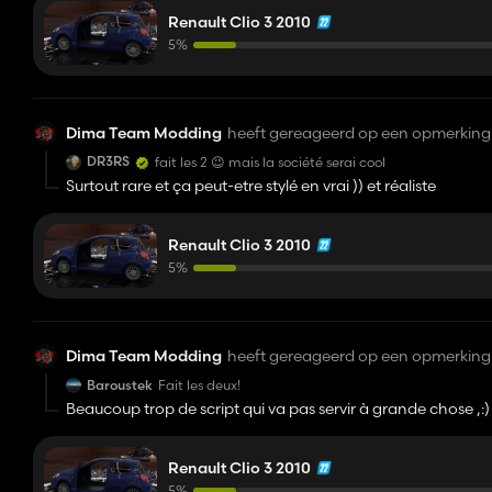
mettre 5 places avec le mod Universal Passager.
Renault Clio 3 2010
5%
Dima Team Modding
heeft gereageerd op een opmerking 
DR3RS
fait les 2 😉 mais la société serai cool
Surtout rare et ça peut-etre stylé en vrai )) et réaliste
Renault Clio 3 2010
5%
Dima Team Modding
heeft gereageerd op een opmerking 
Baroustek
Fait les deux!
Beaucoup trop de script qui va pas servir à grande chose ,:) 
;
Renault Clio 3 2010
5%