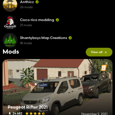
Anthicz
26 mods
Coco rico modding
21 mods
Shantyboys Map Creations
18 mods
Mods
View all
Peugeot Rifter 2021
24 682
November 5, 2021