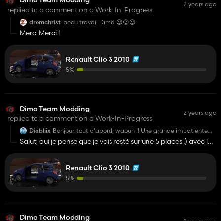
Dima Team Modding
2 years ago
replied to a comment on a Work-In-Progress
dromchrist
beau travail Dima 😉😉😉
Merci Merci !
Renault Clio 3 2010
5%
Dima Team Modding
2 years ago
replied to a comment on a Work-In-Progress
Diabliix
Bonjour, tout d'abord, waouh !! Une grande impatiente
de pouvoir jouer avec quand elle sera sorti🙃Petite
Salut, oui je pense que je vais resté sur une 5 places :) avec le
question, sera-t-elle équipée d'un attelage pour pouvoir
Mod Passenger.
atteler une remorque derrière ?
Concernant l'intérieur, les deux modèles seraient parfait
mais pour une voiture plutôt typé particulier, peut-être
Renault Clio 3 2010
Merci pour l'idée !
qu'une version cinq places pourraient être bien.
5%
Merci d'avance pour le travail fourni et pour celui qu'il
reste à faire et bon courage !
Dima Team Modding