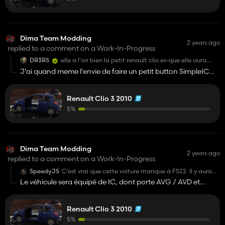
Dima Team Modding
2 years ago
replied to a comment on a Work-In-Progress
DR3RS
elle a l'air bien la petit renault clio es-que elle aura
aussi de panne moteur 😂. non je rigole mais
J'ai quand meme l'envie de faire un petit button SimpleIC
sérieusement elle est très bien hâte de la voir 😉
qui va ajouté un voyant moteur et message Injection à
controller 😁
Renault Clio 3 2010
5%
Dima Team Modding
2 years ago
replied to a comment on a Work-In-Progress
SpeedyJ5
C’est vrai que cette voiture manque à FS22. Il y aura
l’IC ?
Le véhicule sera équipé de IC, dont porte AVG / AVD et
coffre mais bien-sur d'autre petites surprises caché 😉
Renault Clio 3 2010
Je ne promets rien mais je vais quand meme essayé de faire
quelque chose de RP que ça soit en terme de (Prix, bruit,
5%