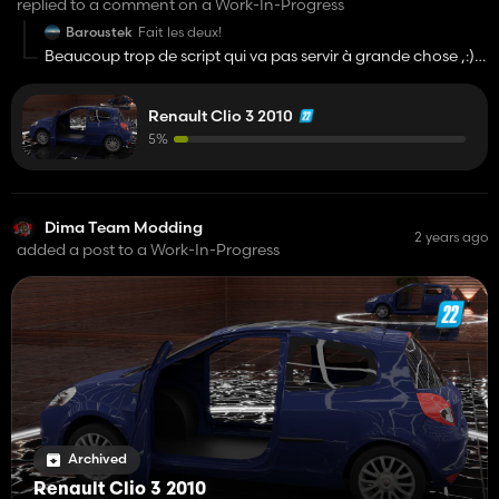
replied to a comment on a Work-In-Progress
Baroustek
Fait les deux!
Beaucoup trop de script qui va pas servir à grande chose ,:)
je vais réflechir encore)
;
Renault Clio 3 2010
5%
Dima Team Modding
2 years ago
added a post to a Work-In-Progress
Archived
Renault Clio 3 2010