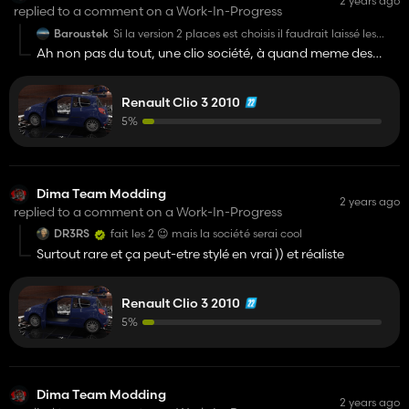
2 years ago
replied to a comment on a Work-In-Progress
Baroustek
Si la version 2 places est choisis il faudrait laissé les
vitres et pas les teinté en blanc/noir/bleu....
Ah non pas du tout, une clio société, à quand meme des
vitres à l'arrière, et je pense qu'au final ça serait une config,
mais si ça serait une config, impossible de mettre quelque
Renault Clio 3 2010
chose dans le coffre, en bref je pense qu'il y a pas grande
chose qui pourrait rentré, donc vaut mieux mettre 5 places
5%
avec le mod Universal Passager.
Dima Team Modding
2 years ago
replied to a comment on a Work-In-Progress
DR3RS
fait les 2 😉 mais la société serai cool
Surtout rare et ça peut-etre stylé en vrai )) et réaliste
Renault Clio 3 2010
5%
Dima Team Modding
2 years ago