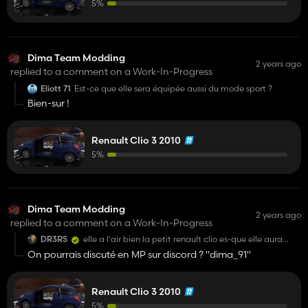
5%
Dima Team Modding
2 years ago
replied to a comment on a Work-In-Progress
Eliott 71
Est-ce que elle sera équipée aussi du mode sport ?
Bien-sur !
Renault Clio 3 2010
5%
Dima Team Modding
2 years ago
replied to a comment on a Work-In-Progress
DR3RS
elle a l'air bien la petit renault clio es-que elle aura
aussi de panne moteur 😂. non je rigole mais
On pourrais discuté en MP sur discord ? "dima_91"
sérieusement elle est très bien hâte de la voir 😉
Renault Clio 3 2010
5%