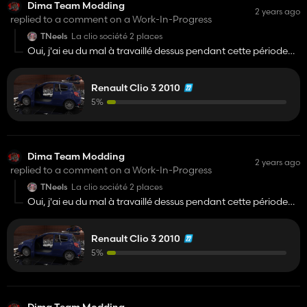
Dima Team Modding
2 years ago
replied to a comment on a Work-In-Progress
TNeels
La clio société 2 places
Oui, j'ai eu du mal à travaillé dessus pendant cette période
mais je pense la réattaqué très prochainement et je pense
resté sur l'idée de société, ça serait plus simple de mon coté
Renault Clio 3 2010
et plus réaliste. Dans une ferme on acheté rarement une
voiture 5 places mais le plus souvent d'utilitaire ☺️
5%
Dima Team Modding
2 years ago
replied to a comment on a Work-In-Progress
TNeels
La clio société 2 places
Oui, j'ai eu du mal à travaillé dessus pendant cette période
mais je pense la réattaqué très prochainement et je pense
resté sur l'idée de société, ça serait plus simple de mon coté
Renault Clio 3 2010
et plus réaliste. Dans une ferme on achete rarement une
voiture 5 places mais le plus souvent d'utilitaire ☺️
5%