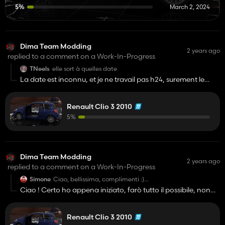
5%
March 2, 2024
Dima Team Modding
2 years ago
replied to a comment on a Work-In-Progress
TNeels
elle sort à quelles date
La date est inconnu, et je ne travail pas h24, surement le
mois prochain. Il y aura une période ou elle serait privé donc
uniquement pour moi histoire que je vérifie des bugs etc... Et
Renault Clio 3 2010
après en DL.
5%
Avec plaisir !
Dima Team Modding
2 years ago
replied to a comment on a Work-In-Progress
Simone
Ciao, bellissima, complimenti :)
Ciao ! Certo ho appena iniziato, farò tutto il possibile, non
Questo è solo un desiderio, non sentirti obbligato ecc, ma
riesco a ottenere nulla, ma dovrei riuscirci!
spero riuscirai a fare anche gli interni dettagliati (nel
limite del possibile), nel caso chiedo scusa
Renault Clio 3 2010
Grazie per il !