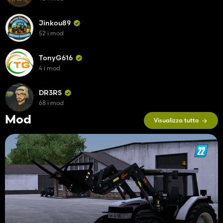
Jinkou89
52 i mod
TonyG616
4 i mod
DR3RS
68 i mod
Mod
Visualizza tutto