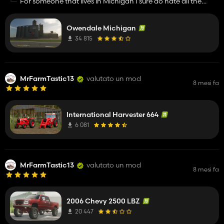
For someone that lives in Michigan I sure do hate all the
Michigan maps lol. The fields are not all square and
rectangles lol They have curves in them and they aren't
Owendale Michigan
perfect shapes
34 815
MrFarmTastic13
valutato un mod
8 mesi fa
International Harvester 664
6 081
MrFarmTastic13
valutato un mod
8 mesi fa
2006 Chevy 2500 LBZ
20 447