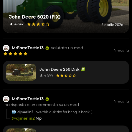
John Deere 5020 (FIX)
4 842
6 aprile 2026
MrFarmTastic13
valutato un mod
4 mesi fa
John Deere 230 Disk
4 599
MrFarmTastic13
4 mesi fa
ha risposto a un commento su un mod
djmerlin2
love this disk thx for bring it back :)
@djmerlin2
Np