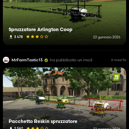
Spruzzatore Arlington Coop
3 478
22 gennaio 2026
MrFarmTastic13
ha pubblicato un mod
6 mesi fa
Pacchetto Reskin spruzzatore
2 562
22 gennaio 2026