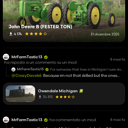
John Deere B (FESTER TON)
4 174
31 dicembre 2025
MrFarmTastic13
8 mesi fa
ha risposto a un commento su un mod
MrFarmTastic13
For someone that lives in Michigan I sure do
hate all the Michigan maps lol. The fields are
@CrazyDave66
Because im not that skilled but the ones
not all square and rectangles lol They have
that are make them so far from realistic. For example
curves in them and they aren't perfect shapes
Frankenmuth... THATS A TOURIST ATTRACTION NOT A
Owendale Michigan
SMALL TOWN.
34 815
MrFarmTastic13
ha commentato un mod
8 mesi fa