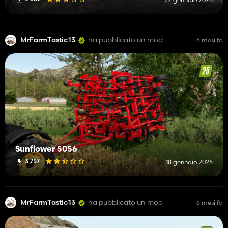
MrFarmTastic13
ha pubblicato un mod
6 mesi fa
Sunflower 5056
3 757
18 gennaio 2026
MrFarmTastic13
ha pubblicato un mod
6 mesi fa