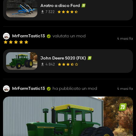
Aratro a disco Ford
7 322
MrFarmTastic13
valutato un mod
4 mesi fa
John Deere 5020 (FIX)
4 842
MrFarmTastic13
ha pubblicato un mod
4 mesi fa