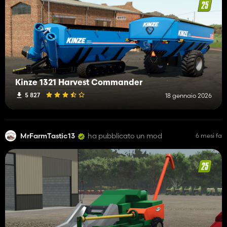
Kinze 1321 Harvest Commander
5 827
18 gennaio 2026
MrFarmTastic13
ha pubblicato un mod
6 mesi fa