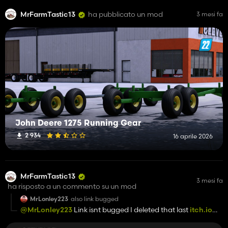
MrFarmTastic13
ha pubblicato un mod
3 mesi fa
John Deere 1275 Running Gear
2 934
16 aprile 2026
MrFarmTastic13
3 mesi fa
ha risposto a un commento su un mod
MrLonley223
also link bugged
@MrLonley223
Link isnt bugged I deleted that last
itch.io
account but I cant delete the mod from Kingmods idk why