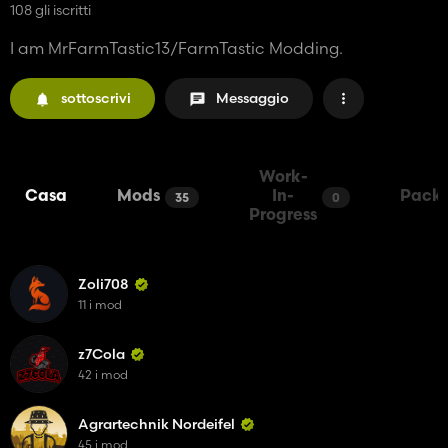
108 gli iscritti
I am MrFarmTastic13/FarmTastic Modding.
sottoscrivi
Messaggio
Work-
Casa
Mods
In-
Pack
35
0
Progress
Zoli708
11 i mod
z7Cola
42 i mod
Agrartechnik Nordeifel
45 i mod