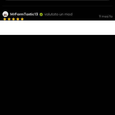
MrFarmTastic13
valutato un mod
9 mesi fa
Amity Everything Cart
5 274
MrFarmTastic13
valutato un mod
9 mesi fa
Killbros 275 Seed Cart
4 870
MrFarmTastic13
valutato un mod
9 mesi fa