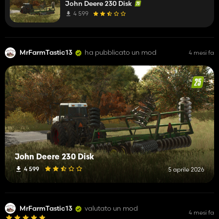
John Deere 230 Disk
4 599
MrFarmTastic13
ha pubblicato un mod
4 mesi fa
John Deere 230 Disk
4 599
5 aprile 2026
MrFarmTastic13
valutato un mod
4 mesi fa