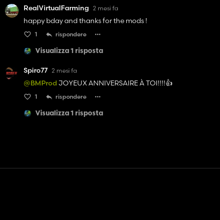
RealVirtualFarming
2 mesi fa
happy bday and thanks for the mods !
1
rispondere
Visualizza 1 risposta
Spiro77
2 mesi fa
@BMProd
JOYEUX ANNIVERSAIRE À TOI!!!!👍️
1
rispondere
Visualizza 1 risposta
Contatto