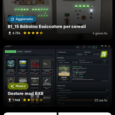
Aggiornato
B1_15 Bábolna Essiccatore per cereali
6 724
4 giorni fa
Nuovo
Gestore mod BXR
1 968
23 ore fa