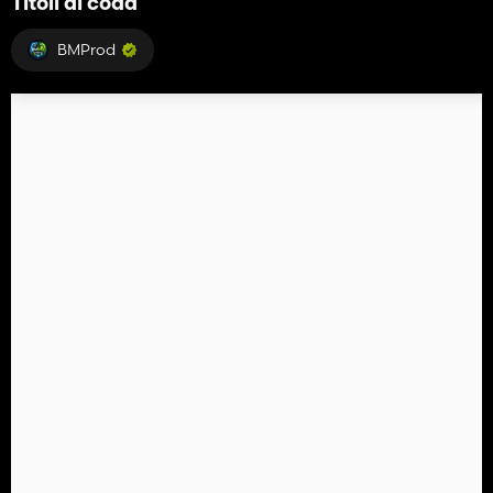
Titoli di coda
BMProd