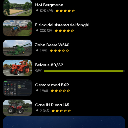
Hof Bergmann
525 498
Fisica del sistema dei fanghi
335 319
John Deere W540
1 991
Belarus-80/82
98%
Gestore mod BXR
1 968
Case IH Puma 145
2 043