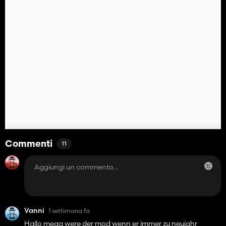
Commenti
11
Vanni
1 settimana fa
Hallo mega were der mod wenn er immer zu neujahr