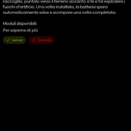
raccoglilo, puntalo verso il terreno accanto a te e fai esplodere i
fuochi d'artificio. Una volta installata, la batteria spara
automaticamente salve e scompare una volta completata.
Moduli disponibili:
Per saperne di più
Casuale
Anello
server
Console
Palma
Corona
Salice
Stella
Crisantemo
Palla
Gestione:
LMB: imposta i fuochi d'artificio
RMB: cambia la forma dell'esplosione