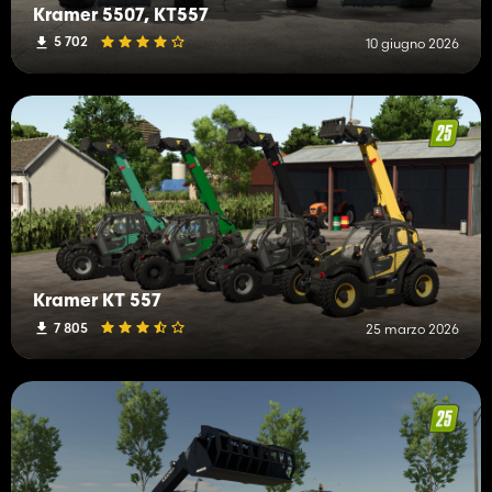
Kramer 5507, KT557
5 702
10 giugno 2026
Kramer KT 557
7 805
25 marzo 2026