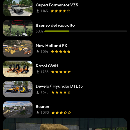
Cupra Formentor VZ5
1 145
Il senso del raccolto
30%
New Holland FX
1 074
Razol CWH
1 736
Develo/ Hyundai DTL35
1 675
Beuren
1 090