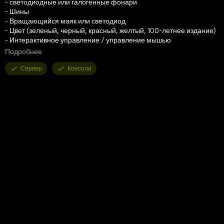
- светодиодные или галогенные фонари
- Шины
- Вращающийся маяк или светодиод
- Цвет (зеленый, черный, красный, желтый, 100-летнее издание)
- Интерактивное управление / управление мышью
- Функциональность зеркал камеры (требуется DLC Mercedes-
Подробнее
Benz Trucks)
Сервер
Консоли