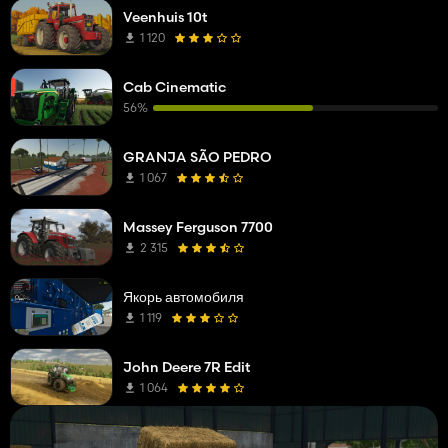
Veenhuis 10t
1 120
Cab Cinematic
56%
GRANJA SÃO PEDRO
1 067
Massey Ferguson 7700
2 315
Якорь автомобиля
1 119
John Deere 7R Edit
1 064