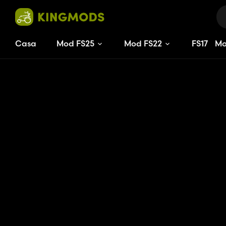
Casa
Mod FS25
Mod FS22
FS
17
M