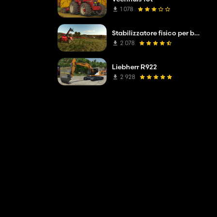
1 078
Stabilizzatore fisico per balle
2 078
Liebherr R922
2 928