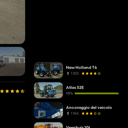
New Holland T6
1 023
Atlas 52E
98%
Ancoraggio del veicolo
1 045
Veenhuis 10t