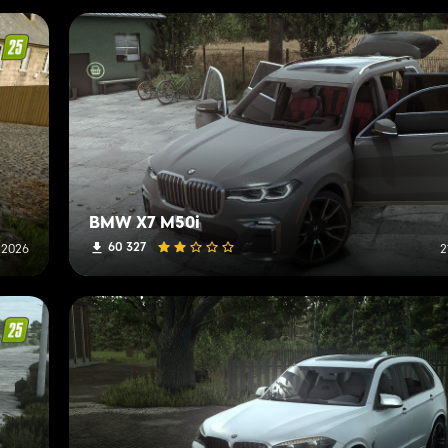
BMW X7 M50i
60 327
o 2026
2