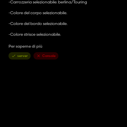
-Carrozzeria selezionabile: berlina/Touring
-Colore del corpo selezionabile.
-Colore del bordo selezionabile.
-Colore strisce selezionabile.
Per saperne di più
-Supporta le targhe.
server
Console
-Prezzo: $ 115.000.
-Motore:
-3.0L I6 550HP 8 VELOCITÀ AUTO. Suono personalizzato