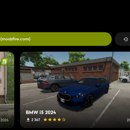
(modsfire.com)
BMW i5 2024
2 367
o 2026
2