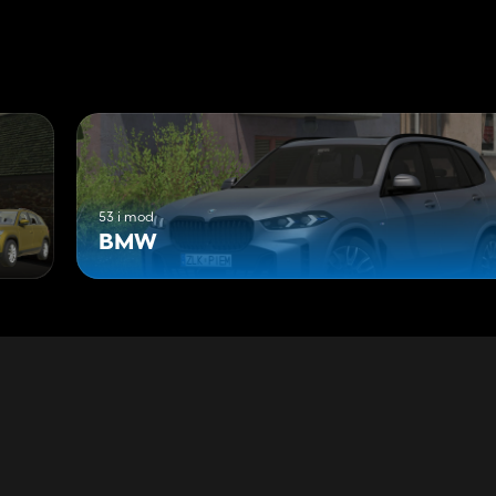
53 i mod
BMW