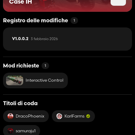
Case IH
Registro delle modifiche
1
3 febbraio 2026
V1.0.0.2
Mod richieste
1
Interactive Control
Titoli di coda
DracoPhoenix
KarlFarms
samuraju1