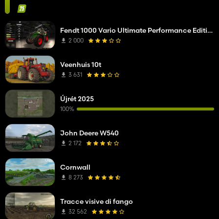
Fendt 1000 Vario Ultimate Performance Edition
2 000
Veenhuis 10t
3 631
Újrét 2025
100%
John Deere W540
2 172
Cornwall
8 273
Tracce visive di fango
32 562