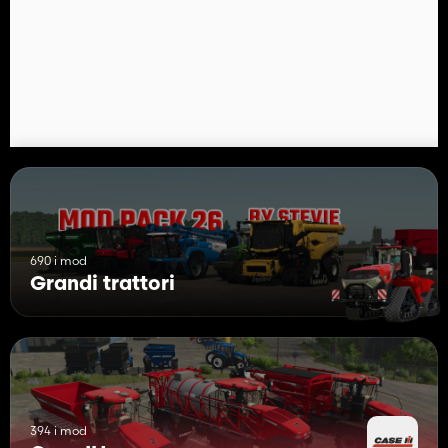
• colore griglia superiore, colore carrozzeria, colore sedile, colore
cerchio e colore pesi ruote fissi per gli standard FS25
• texture luminose della cabina laterale fisse
• Animazione della schermata principale AFS Pro 700 in cabina
corretta
• aggiunti i suoni KarfFarms Enchanted Magnum T4B dalla
versione FS22
ci sono alcuni problemi come le animazioni delle icone delle luci
del dashboard e problemi di riflessione dello specchio, se
qualcuno è disposto ad aiutarmi a risolverli mi contatti
Tutti i crediti KarfFarms e samuraju1
690 i mod
Grandi trattori
394 i mod