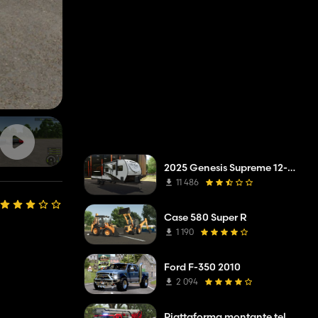
2025 Genesis Supreme 12-14.6RB Toy Hauler
11 486
Case 580 Super R
1 190
Ford F-350 2010
2 094
Piattaforma montante telescopica Mercedes Benz Econic WISS