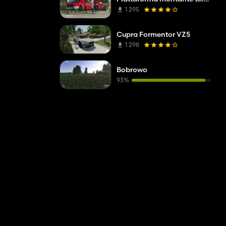
1 295
Cupra Formentor VZ5
1 298
Bobrowo
93%