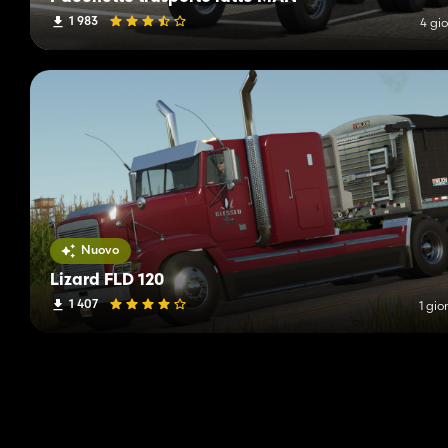
1 983
4 gio
Nuovo
Lizard FLD 120
1 407
1 gio