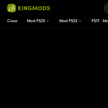
Casa
Mod FS25
Mod FS22
FS
17
M