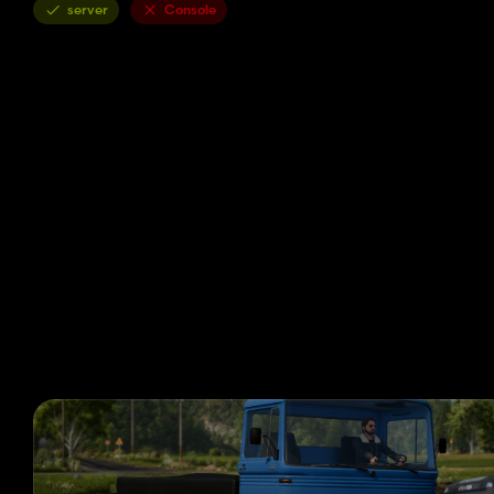
server
Console