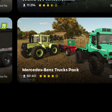
11 294
rni fa
1
Mercedes-Benz Trucks Pack
50 651
rno fa
2