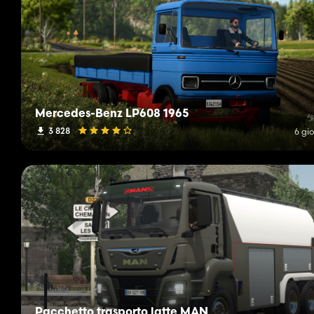
Mercedes-Benz LP608 1965
3 828
6 gio
Pacchetto trasporto latte MAN