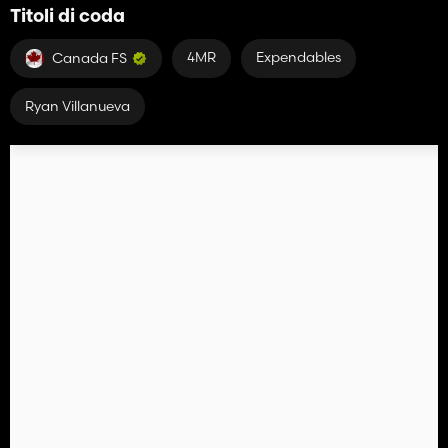
Titoli di coda
4MR
Expendables
Canada FS
Ryan Villanueva