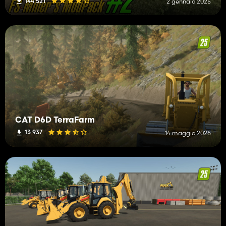
144 521
2 gennaio 2025
CAT D6D TerraFarm
13 937
14 maggio 2026