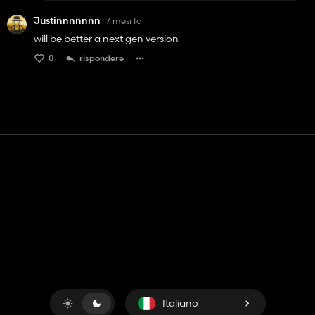
Justinnnnnnn
7 mesi fa
will be better a next gen version
0
rispondere
Contatto
Aiuto
Termini di servizio
politica sulla riservatezza
Gestisci i cookie
Italiano