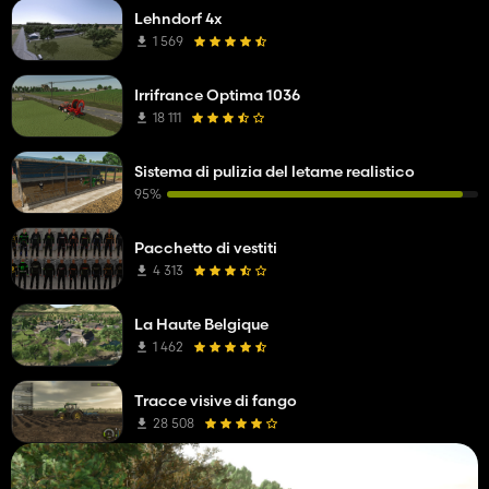
Lehndorf 4x
1 569
Irrifrance Optima 1036
18 111
Sistema di pulizia del letame realistico
95%
Pacchetto di vestiti
4 313
La Haute Belgique
1 462
Tracce visive di fango
28 508