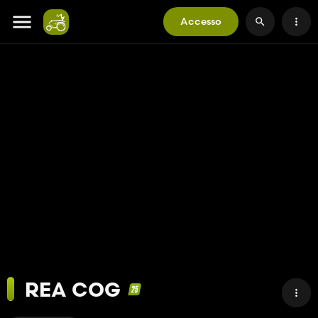
Accesso
REA COG