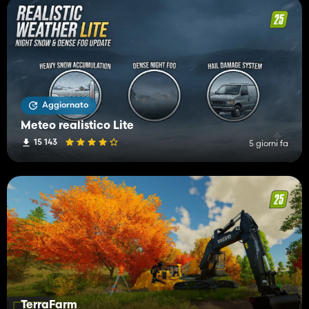
Aggiornato
Meteo realistico Lite
15 143
5 giorni fa
TerraFarm