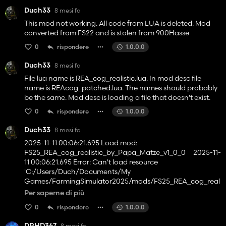
Duch33
8 mesi fa
This mod not working. All code from LUA is deleted. Mod
converted from FS22 and is stolen from 900Hasse
0
rispondere
1.0.0.0
Duch33
8 mesi fa
File lua name is REA_cog_realistic.lua. In mod desc file
name is REAcog_patched.lua. The names should probably
be the same. Mod desc is loading a file that doesn't exist.
0
rispondere
1.0.0.0
Duch33
8 mesi fa
2025-11-11 00:06:21.695 Load mod:
FS25_REA_cog_realistic_by_Papa_Matze_v1_0_0 2025-11-
11 00:06:21.695 Error: Can't load resource
'C:/Users/Duch/Documents/My
Games/FarmingSimulator2025/mods/FS25_REA_cog_real
istic_by_Papa_Matze_v1_0_0/REAcog.lua'. 2025-11-11
Per saperne di più
00:06:21.695 Error: Can't load resource
0
rispondere
1.0.0.0
'C:/Users/Duch/Documents/My
Games/FarmingSimulator2025/mods/FS25_REA_cog_real
DRHD367
8 mesi fa