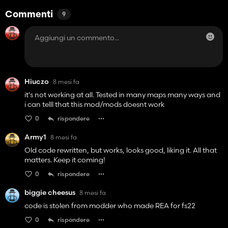
Commenti
9
Hiuczo
8 mesi fa
it's not working at all. Tested in many maps many ways and
i can telll that this mod/mods doesnt work
0
rispondere
Army1
8 mesi fa
Old code rewritten, but works, looks good, liking it. All that
matters. Keep it coming!
0
rispondere
biggie cheesus
8 mesi fa
code is stolen from modder who made REA for fs22
0
rispondere