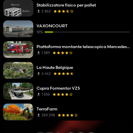
Stabilizzatore fisico per pallet
2 862
VAXONCOURT
10%
Piattaforma montante telescopica Mercedes Benz Econic WISS
1 389
La Haute Belgique
4 442
Cupra Formentor VZ5
1 336
TerraFarm
269 298