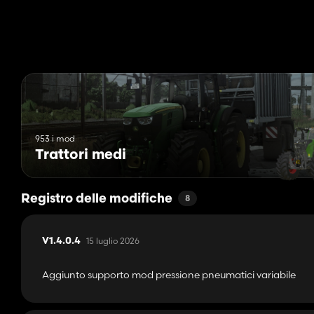
Aggiunta configurazione del colore principale
Aggiunta configurazione del colore dei cerchi
Aggiunta configurazione GPS per il supporto mod RealGPS
Risolto il problema della PTO
Risolto il problema dei tubi dinamici
953 i mod
Trattori medi
Registro delle modifiche
8
15 luglio 2026
V1.4.0.4
Aggiunto supporto mod pressione pneumatici variabile