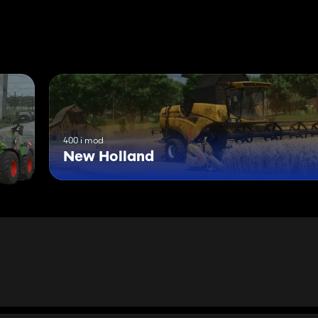
400 i mod
New Holland