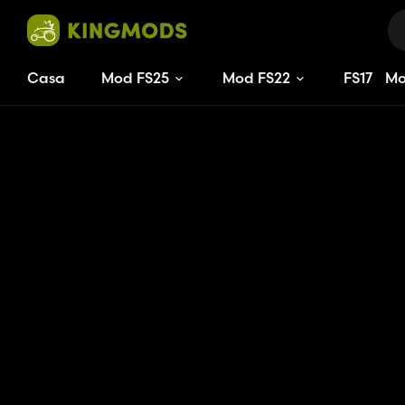
Casa
Mod FS25
Mod FS22
FS
17
M