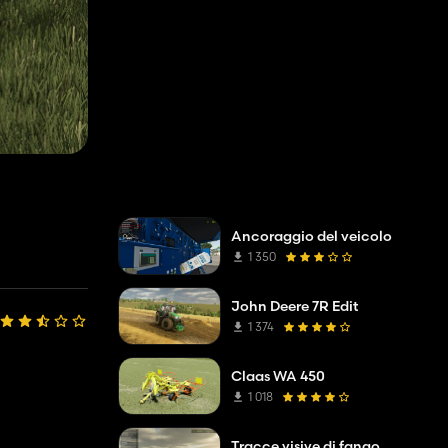
Ancoraggio del veicolo
1 350
John Deere 7R Edit
1 374
Claas WA 450
1 018
Tracce visive di fango