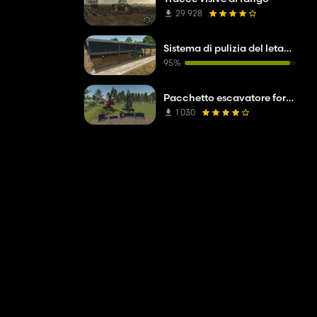
29 928
Sistema di pulizia del letame realistico
95%
Pacchetto escavatore forestale
1 030