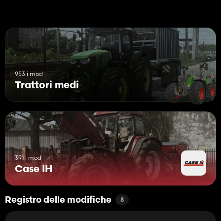
953 i mod
Trattori medi
391 i mod
Case IH
Registro delle modifiche
8