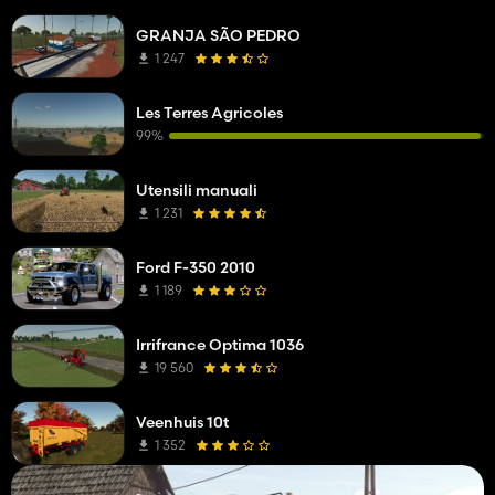
GRANJA SÃO PEDRO
1 247
Les Terres Agricoles
99%
Utensili manuali
1 231
Ford F-350 2010
1 189
Irrifrance Optima 1036
19 560
Veenhuis 10t
1 352