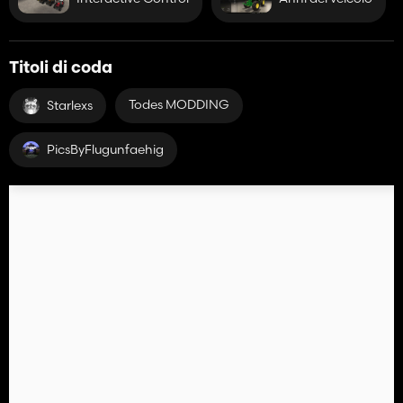
Titoli di coda
Todes MODDING
Starlexs
PicsByFlugunfaehig