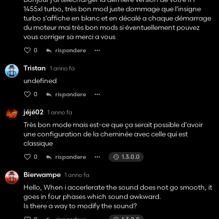
1455xl turbo, très bon mod juste dommage que l'insigne
turbo s'affiche en blanc et en décalé a chaque démarrage
du moteur mai très bon mods si éventuellement pouvez
vous corriger sa merci a vous
0
rispondere
Tristan
1 anno fa
undefined
0
rispondere
jéjé02
1 anno fa
Très bon mode mais est-ce que ça serait possible d'avoir
une configuration de la cheminée avec celle qui est
classique
0
rispondere
1.3.0.0
Bierwampe
1 anno fa
Hello, When i accerlerate the sound does not go smooth, it
goes in four phases which sound awkward.
Is there a way to modify the sound?