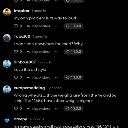
0
rispondere
1.3.0.0
tmsaber
1 anno fa
my only problem is its way to loud
0
rispondere
1.1.0.0
Tobs300
1 anno fa
I don't can download the mod? Why
0
rispondere
1.1.0.0
dinboss007
1 anno fa
Love the old style
0
rispondere
1.1.0.0
europemodding
1 anno fa
Wrong wheigts.... those weights are from the 44 and 56
serie. The 1445xl have other weigts original
0
rispondere
1.1.0.0
creepy
1 anno fa
hi i have question will you make zetor crystal 16045? from