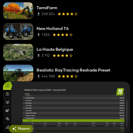
TerraFarm
268 824
New Holland T6
1 856
La Haute Belgique
3 912
Realistic RayTracing Reshade Preset
444 988
Nuovo