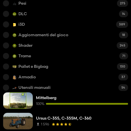
Pesi
275
DLC
14
i3D
389
Aggiornamenti del gioco
18
Shader
245
Trame
71
Pallet e Bigbag
130
Armadio
37
Utensili manuali
54
Mittelberg
100%
Ursus C-355, C-355M, C-360
1 596