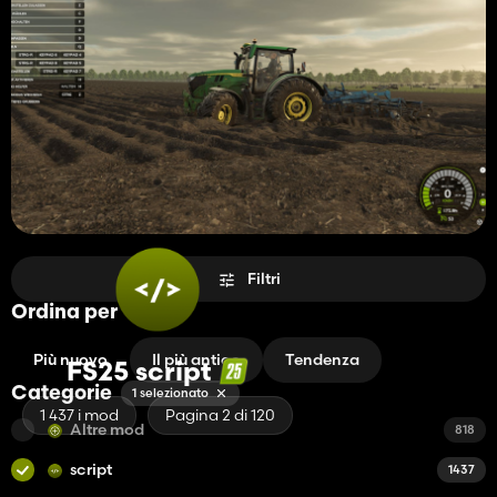
Filtri
Ordina per
Più nuovo
Il più antico
Tendenza
FS25 script
Categorie
1 selezionato
1 437 i mod
Pagina 2 di 120
Altre mod
818
script
1437