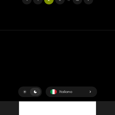
Contatto
Aiuto
Termini di servizio
politica sulla riservatezza
Gestisci i cookie
Italiano