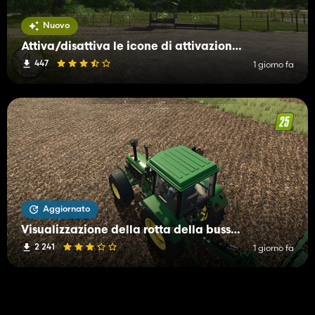
Nuovo
Attiva/disattiva le icone di attivazione e l'HUD
447
1 giorno fa
Aggiornato
Visualizzazione della rotta della bussola
2 241
1 giorno fa