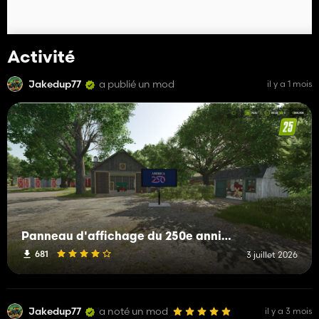
Activité
Jakedup77
a publié un mod
il y a 1 mois
Panneau d'affichage du 250e anniversaire de l'Amérique
681
3 juillet 2026
Jakedup77
a noté un mod
il y a 3 mois