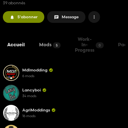
39 abonnés
S'abonner
Message
Work-
Accueil
Mods
In-
Pac
5
0
Progress
Mdlmodding
6 mods
Lancyboi
34 mods
AgriModdings
16 mods