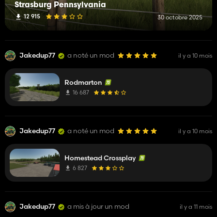
Strasburg Pennsylvania
12 915
30 octobre 2025
Jakedup77
a noté un mod
il y a 10 mois
Rodmarton
16 687
Jakedup77
a noté un mod
il y a 10 mois
Homestead Crossplay
6 827
Jakedup77
a mis à jour un mod
il y a 11 mois