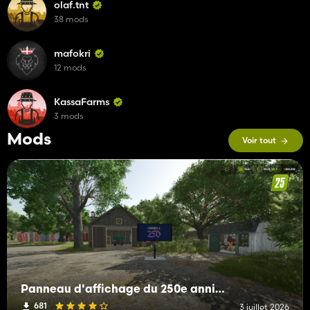
olaf.tnt
38 mods
mafokri
12 mods
KassaFarms
3 mods
Mods
Voir tout
Panneau d'affichage du 250e anniversaire de l'Amérique
681
3 juillet 2026