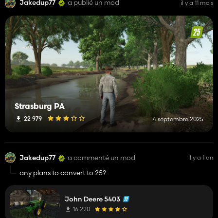
Jakedup77
a publié un mod
il y a 11 mois
Strasburg PA
22 979
4 septembre 2025
Jakedup77
a commenté un mod
il y a 1 an
any plans to convert to 25?
John Deere 5403
16 220