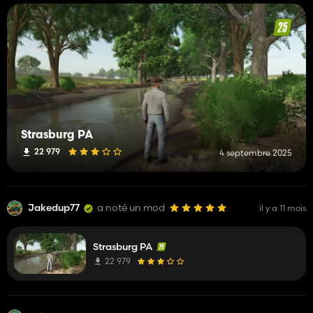
Strasburg PA
22 979
4 septembre 2025
Jakedup77
a noté un mod
il y a 11 mois
Strasburg PA
22 979