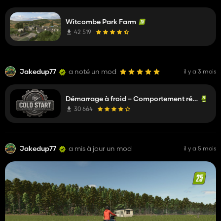
Witcombe Park Farm
42 519
Jakedup77
a noté un mod
il y a 3 mois
Démarrage à froid – Comportement réaliste du moteur
30 664
Jakedup77
a mis à jour un mod
il y a 5 mois