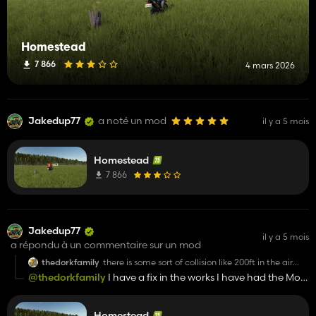
Homestead
7 866
4 mars 2026
Jakedup77
a noté un mod
il y a 5 mois
Homestead
7 866
Jakedup77
il y a 5 mois
a répondu à un commentaire sur un mod
thedorkfamily
there is some sort of collision like 200ft in the air
preventing building/placing objects
@thedorkfamily
I have a fix in the works I have had the Mod
hub team remove from the mod hub for the time being
Homestead