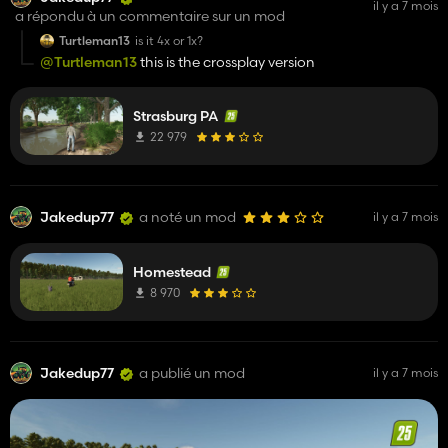
il y a 7 mois
a répondu à un commentaire sur un mod
Turtleman13
is it 4x or 1x?
@Turtleman13
this is the crossplay version
Strasburg PA
22 979
Jakedup77
a noté un mod
il y a 7 mois
Homestead
8 970
Jakedup77
a publié un mod
il y a 7 mois