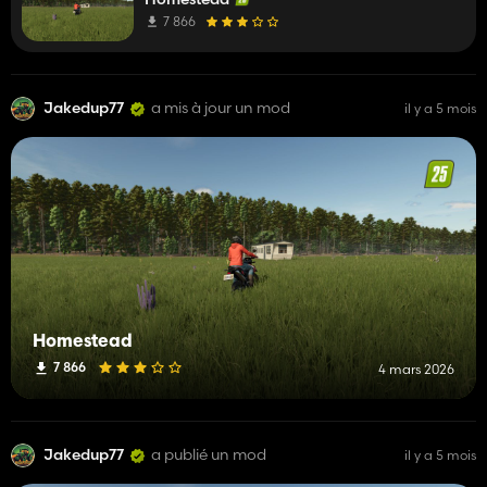
7 866
Jakedup77
a mis à jour un mod
il y a 5 mois
Homestead
7 866
4 mars 2026
Jakedup77
a publié un mod
il y a 5 mois