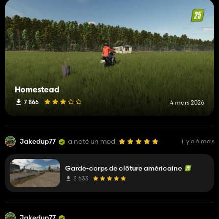
Homestead
7 866
4 mars 2026
Jakedup77
a noté un mod
il y a 6 mois
Garde-corps de clôture américaine
3 633
Jakedup77