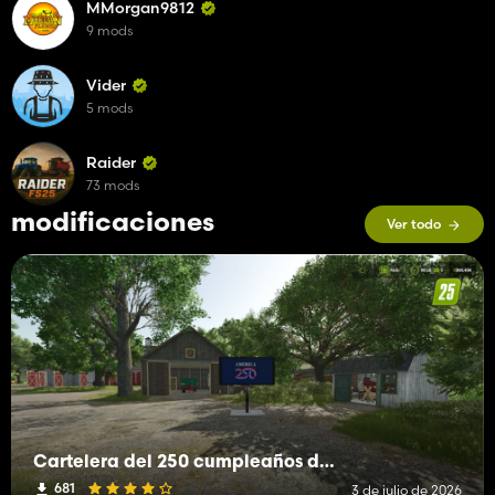
MMorgan9812
9 mods
Vider
5 mods
Raider
73 mods
modificaciones
Ver todo
Cartelera del 250 cumpleaños de Estados Unidos
681
3 de julio de 2026