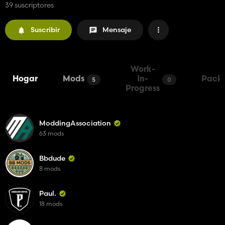
39 suscriptores
Suscribir
Mensaje
Work-
Hogar
Mods
In-
Pack
5
0
Progress
ModdingAssociation
63 mods
Bbdude
8 mods
Paul.
18 mods