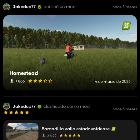
Jakedup77
publicó un mod
hace 5 meses
Homestead
7 866
4 de marzo de 2026
Jakedup77
clasificado como mod
hace 6 meses
Barandilla valla estadounidense
3 633