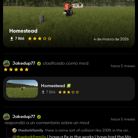
Homestead
7 866
4 de marzo de 2026
Jakedup77
clasificado como mod
hace 5 meses
Homestead
7 866
Jakedup77
hace 5 meses
respondió a un comentario sobre un mod
thedorkfamily
there is some sort of collision like 200ft in the air
preventing building/placing objects
@thedorkfamily
I have a fix in the works I have had the Mod