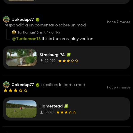
Jakedup77
hace 7 meses
respondió a un comentario sobre un mod
Turtleman13
is it 4x or 1x?
@Turtleman13
this is the crossplay version
Strasburg PA
22 979
Jakedup77
clasificado como mod
hace 7 meses
Homestead
8 970