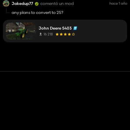
Jakedup77
comentó un mod
hace 1 año
any plans to convert to 25?
John Deere 5403
16 218
Contacto
Ayudar
Términos de servicio
Política de privacidad
Administrar cookies