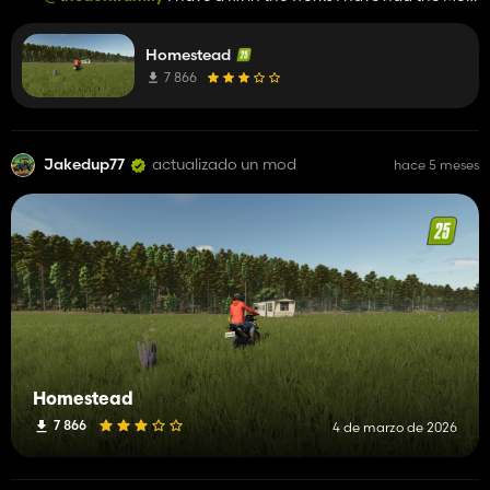
hub team remove from the mod hub for the time being
Homestead
7 866
Jakedup77
actualizado un mod
hace 5 meses
Homestead
7 866
4 de marzo de 2026