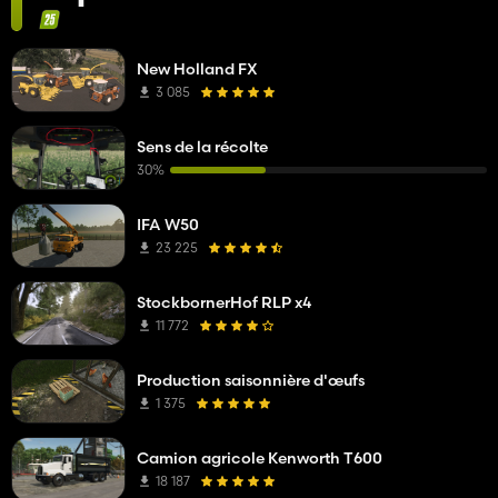
New Holland FX
3 085
Sens de la récolte
30%
IFA W50
23 225
StockbornerHof RLP x4
11 772
Production saisonnière d'œufs
1 375
Camion agricole Kenworth T600
18 187