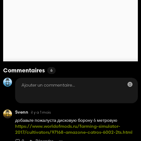
Commentaires
6
Svenn
il y a 1 mois
добавьте пожалуста дисковую борону 6 метровую
https://www.worldofmods.ru/farming-simulator-
2017/cultivators/97168-amazone-catros-6002-2ts.html
0
Répondre