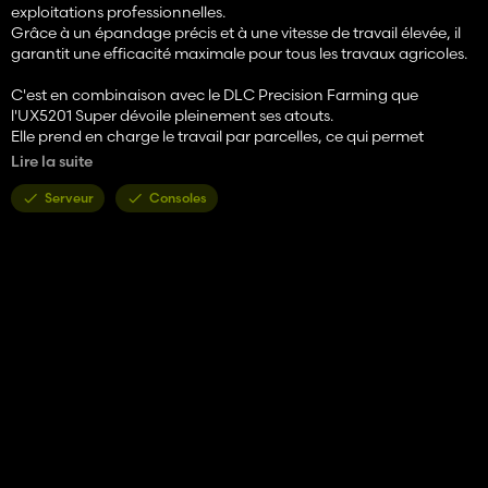
exploitations professionnelles.
Grâce à un épandage précis et à une vitesse de travail élevée, il
garantit une efficacité maximale pour tous les travaux agricoles.
C'est en combinaison avec le DLC Precision Farming que
l'UX5201 Super dévoile pleinement ses atouts.
Elle prend en charge le travail par parcelles, ce qui permet
d'épandre les engrais et les produits phytosanitaires de manière
Lire la suite
ciblée et économe en ressources.
De plus, elle bénéficie d'un désherbage sélectif, qui ne traite que
Serveur
Consoles
les zones réellement touchées.
Cela permet d'économiser des intrants, de réduire les coûts et
d'améliorer en même temps le respect de l'environnement de
votre exploitation.
Catégorie de la boutique : Pulvérisateur agricole
Prix : 79 500 €
Largeur de travail : 30 m, 36 m, 40 m
Vitesse de travail : 12 km/h
Capacité : 5 200 L
Configurations :
- Configuration des pneus (pneus de protection, standard,
larges) avec système de régulation de la pression des pneus en