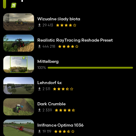
Wizualne ślady błota
29 413
Realistic RayTracing Reshade Preset
444 218
Mittelberg
100%
Lehndorf 4x
2 511
Dark Crumble
2 339
Irrifrance Optima 1036
19 119