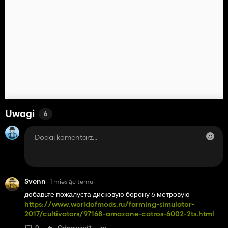
Uwagi
6
Svenn
1 miesiąc temu
добавьте пожалуста дисковую борону 6 метровую
https://www.worldofmods.ru/farming-simulator-
2017/cultivators/97168-amazone-catros-6002-2ts.html
0
Odpowiedź