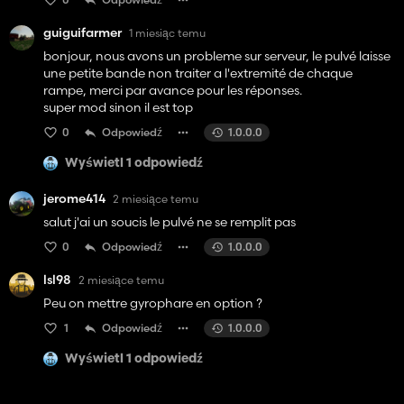
guiguifarmer
1 miesiąc temu
bonjour, nous avons un probleme sur serveur, le pulvé laisse
une petite bande non traiter a l'extremité de chaque
rampe, merci par avance pour les réponses.
super mod sinon il est top
0
Odpowiedź
1.0.0.0
Wyświetl 1 odpowiedź
jerome414
2 miesiące temu
salut j'ai un soucis le pulvé ne se remplit pas
0
Odpowiedź
1.0.0.0
lsl98
2 miesiące temu
Peu on mettre gyrophare en option ?
1
Odpowiedź
1.0.0.0
Wyświetl 1 odpowiedź