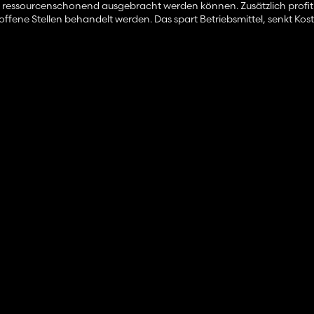
 ressourcenschonend ausgebracht werden können. Zusätzlich profitie
offene Stellen behandelt werden. Das spart Betriebsmittel, senkt Kos
unktionierender Reifendruckregelanlage
enehmigung zur Nutzung seiner BPW-Radnaben.