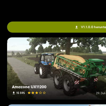
V1.1.0.0 herunt
Amazone UX11200
15 595
29. Jul