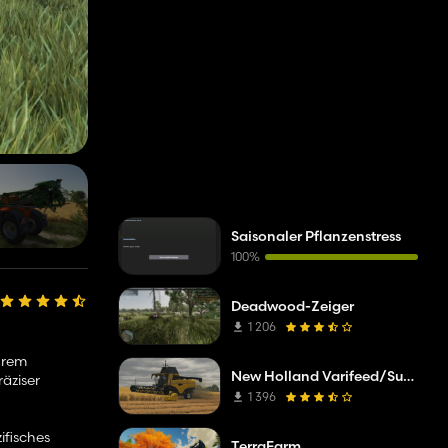
Saisonaler Pflanzenstress
100%
Deadwood-Zeiger
1 206
ihrem
New Holland Varifeed/Superflex
räziser
1 396
ifisches
TerraFarm