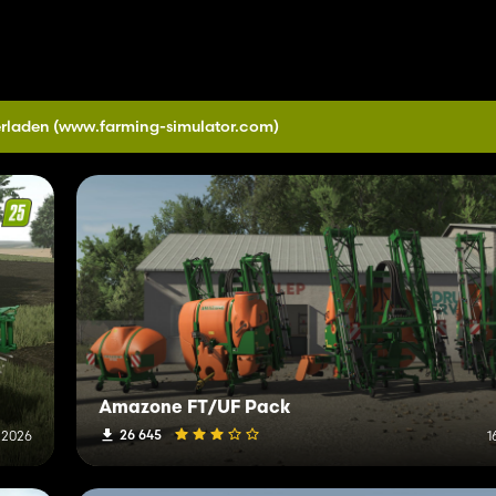
erladen
(www.farming-simulator.com)
Amazone FT/UF Pack
26 645
i 2026
1