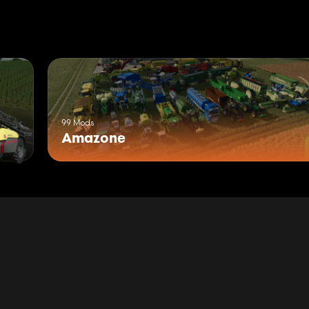
tellung des Hella LED Packs.
dmutter-Abdeckungen.
nötigt um sich die Kamera´s anzeigen zu lassen. Vorzugsweise wäre
99 Mods
Amazone