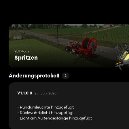
Ebenso ein großes Dankeschön an Dachhau Agrar für die Bereits
Außerdem Dankeschön an Nico Du 55 für die Freigabe der Ra
Das Mercedes-Benz DLC und ein vorbereiteter Traktor werden be
Fendt´s von Paul..
Vorbereitet für Variable Tire Pressure.
201 Mods
Spritzen
Änderungsprotokoll
2
25. Juni 2026
V1.1.0.0
- Rundumleuchte hinzugefügt
- Rückwährtslicht hinzugefügt
- Licht am Außengestänge hinzugefügt