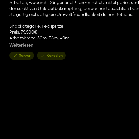
Arbeiten, wodurch Dünger und Pflanzenschutzmittel gezielt und
der selektiven Unkrautbekämpfung, bei der nur tatsächlich betr
steigert gleichzeitig die Umweltfreundlichkeit deines Betriebs.
Shopkategorie: Feldspritze
Preis: 79.500€
Arbeitsbreite: 30m, 36m, 40m
Arbeitsgeschwindigkeit: 12 km/h
Weiterlesen
Kapazität: 5200L
Server
Konsolen
Konfigurationen:
- Reifen Konfiguration (Pflegebereifung, Standard, Breit) mit f
- Arbeitskamera und Rückwärtskamera
- Radmutter-Abdeckung
- Geschwindigkeitszulassung Sticker
Farbkonfigurationen:
- Felgen
- Radnabe
- Radmutter-Abdeckung
Credits:
Ein besonderer Dank geht an RedCat3D für die freundliche G