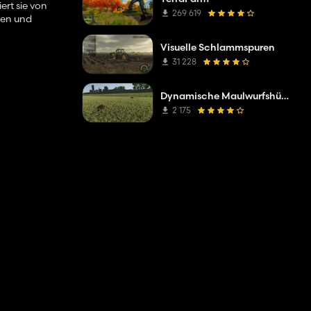
rt sie von
269 619
ten und
Visuelle Schlammspuren
31 228
Dynamische Maulwurfshügel
2 175