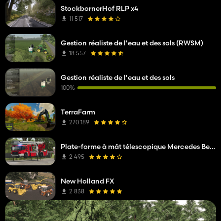
StockbornerHof RLP x4
11 517
Gestion réaliste de l'eau et des sols (RWSM)
18 557
Gestion réaliste de l'eau et des sols
100%
TerraFarm
270 189
Plate-forme à mât télescopique Mercedes Benz Econic WISS
2 495
New Holland FX
2 838