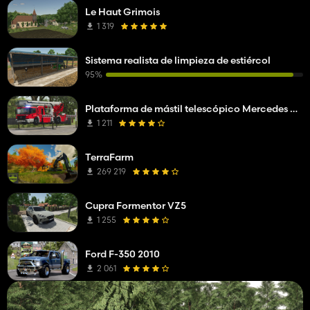
Le Haut Grimois
1 319
Sistema realista de limpieza de estiércol
95%
Plataforma de mástil telescópico Mercedes Benz Econic WISS
1 211
TerraFarm
269 219
Cupra Formentor VZ5
1 255
Ford F-350 2010
2 061