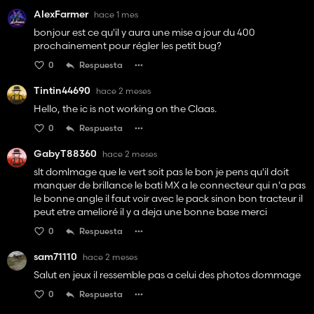
AlexFarmer
hace 1 mes
bonjour est ce qu'il y aura une mise a jour du 400
prochainement pour régler les petit bug?
0
Respuesta
Tintin44690
hace 2 meses
Hello, the ic is not working on the Claas.
0
Respuesta
GabyT88360
hace 2 meses
slt domlmage que le vert soit pas le bon je pens qu'il doit
manquer de brillance le bati MX a le connecteur qui n'a pas
le bonne angle il faut voir avec le pack sinon bon tracteur il
peut etre amelioré il y a deja une bonne base merci
0
Respuesta
sam71110
hace 2 meses
Salut en jeux il ressemble pas a celui des photos dommage
0
Respuesta