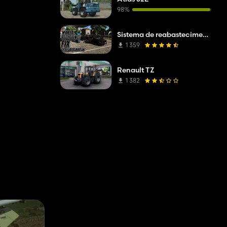
98%
Sistema de reabastecimento manual (correção)
1 359
Renault TZ
1 382