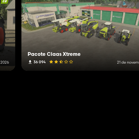
Pacote Claas Xtreme
36 094
e 2026
21 de novem