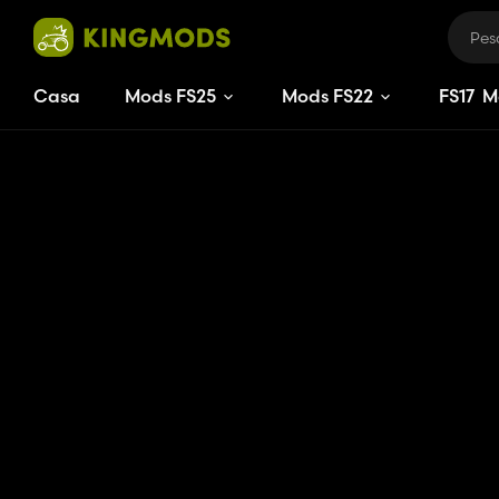
Casa
Mods FS25
Mods FS22
FS
17
M