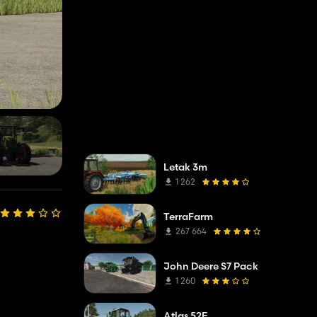
Letak 3m
1 262
TerraFarm
267 664
John Deere S7 Pack
1 260
Atlas 52E