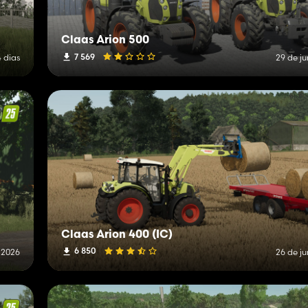
Claas Arion 500
7 569
4 dias
29 de j
Claas Arion 400 (IC)
6 850
e 2026
26 de j