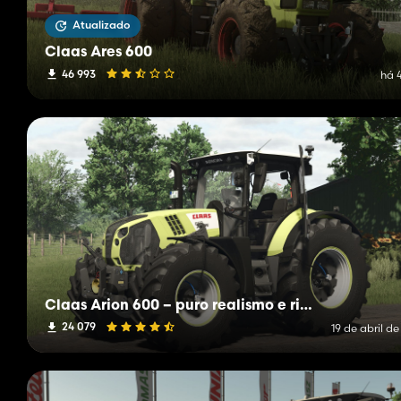
Atualizado
Claas Ares 600
46 993
há 
Claas Arion 600 – puro realismo e riqueza de detalhes
24 079
19 de abril d