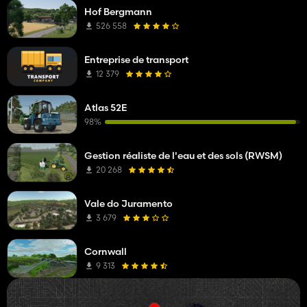
Hof Bergmann
526 558
Entreprise de transport
12 379
Atlas 52E
98%
Gestion réaliste de l'eau et des sols (RWSM)
20 268
Vale do Juramento
3 679
Cornwall
9 313