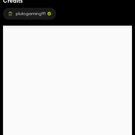
Crédits
plutogaming91