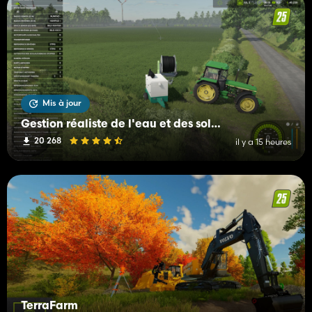
Mis à jour
Gestion réaliste de l'eau et des sols (RWSM)
20 268
il y a 15 heures
TerraFarm