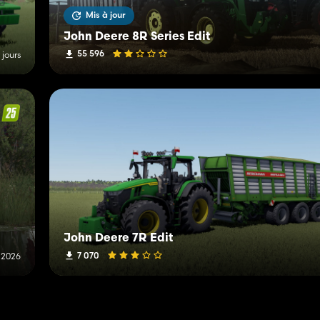
Mis à jour
John Deere 8R Series Edit
55 596
2 jours
John Deere 7R Edit
7 070
t 2026