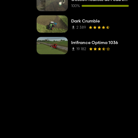
100%
Dark Crumble
2 389
Irrifrance Optima 1036
19 182