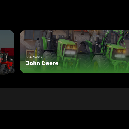
854 mods
John Deere