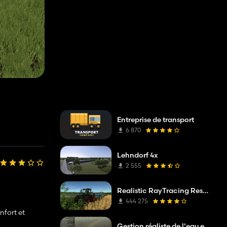
Entreprise de transport
6 870
Lehndorf 4x
2 555
Realistic RayTracing Reshade Preset
444 275
nfort et
Gestion réaliste de l'eau et des sols