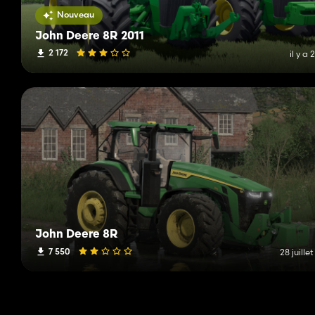
Nouveau
John Deere 8R 2011
2 172
il y a 
John Deere 8R
7 550
28 juille