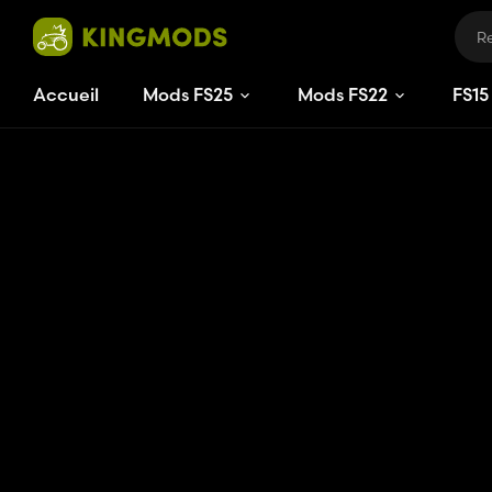
Accueil
Mods FS25
Mods FS22
FS
15