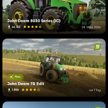
John Deere 8030 Series (IC)
44 762
28. März 2026
Neu
John Deere 7R Edit
1 866
vor 1 Tag