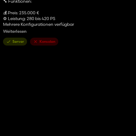
🔧 Funktionen:
💰 Preis: 235.000 €
⚙️ Leistung: 280 bis 420 PS
Mehrere Konfigurationen verfügbar
Realistisches Design
Weiterlesen
Anpassungsoptionen
Server
Konsolen
⚠️ FS22-Konvertierung