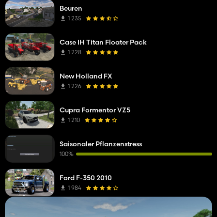
Beuren
1 235
Case IH Titan Floater Pack
1 228
New Holland FX
1 226
Cupra Formentor VZ5
1 210
Saisonaler Pflanzenstress
100%
Ford F-350 2010
1 984