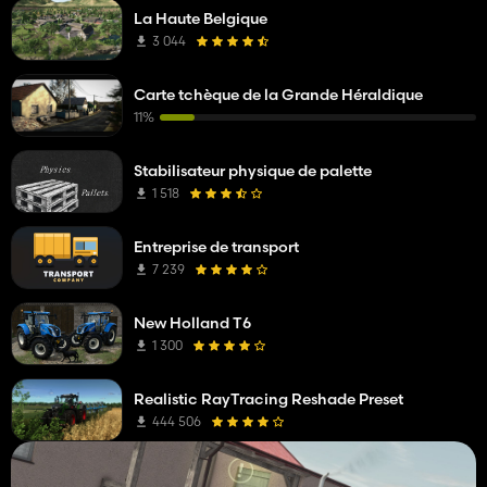
La Haute Belgique
3 044
Carte tchèque de la Grande Héraldique
11%
Stabilisateur physique de palette
1 518
Entreprise de transport
7 239
New Holland T6
1 300
Realistic RayTracing Reshade Preset
444 506