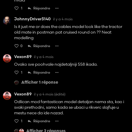
hvala
1
Répondre
JohnnyDriver3140
il y a 4 mois
Is it just me or does the cables model look like the tractor
old mate in postman pat cruised round on ?? Neat
modelling
0
Répondre
Vexon89
il y a 4 mois
Ovako sve poohvale najdetaljniji 558 ikada.
1
Répondre
Afficher 1 réponse
Vexon89
il y a 4 mois
(édité)
Odlican mod fantastican model detaljan nema sta, kao i
svaki prethodni, samo kada se ubaci u rikverc slajfuje u
mestu nece da ide nazad.
1
Répondre
Afficher 2 réponses