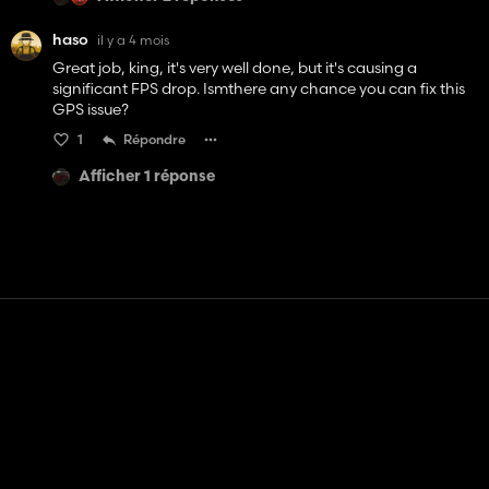
haso
il y a 4 mois
Great job, king, it's very well done, but it's causing a
significant FPS drop. Ismthere any chance you can fix this
GPS issue?
1
Répondre
Afficher 1 réponse
Contact
Aide
Conditions générales d'utilisation
Politique de confidentialité