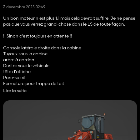
3 décembre 2025 02:49
Un bon moteur n'est plus 1:1 mais cela devrait suffire. Je ne pense
pas que vous verrez grand-chose dans le LS de toute façon.
!! Sinon c'est toujours en attente !!
Console latérale droite dans la cabine
Tuyaux sous la cabine
arbre à cardan
Durites sous le véhicule
tête d'affiche
Pare-soleil
Fermeture pour trappe de toit
Détails de l'attache rapide
Lire la suite
3. Pédale,
Câble aux lumières
Pièces jointes
Cartes UV
Textures
En jeu