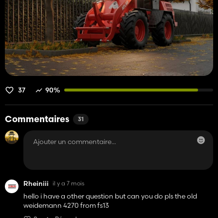
37
90%
Commentaires
31
Rheiniii
il y a 7 mois
hello i have a other question but can you do pls the old
weidemann 4270 from fs13