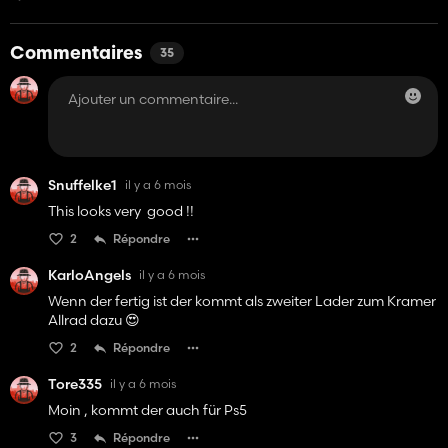
Commentaires
35
Snuffelke1
il y a 6 mois
This looks very good !!
2
Répondre
KarloAngels
il y a 6 mois
Wenn der fertig ist der kommt als zweiter Lader zum Kramer
Allrad dazu 😍
2
Répondre
Tore335
il y a 6 mois
Moin , kommt der auch für Ps5
3
Répondre