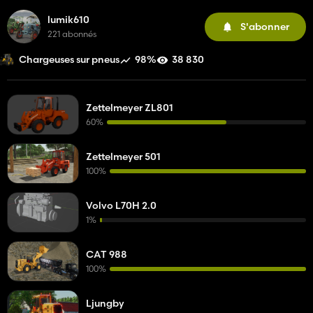
lumik610
S'abonner
221 abonnés
98%
38 830
Chargeuses sur pneus
Zettelmeyer ZL801
60%
Zettelmeyer 501
100%
Volvo L70H 2.0
1%
CAT 988
100%
Ljungby