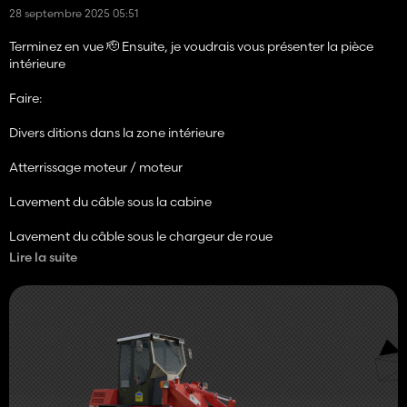
28 septembre 2025 05:51
Terminez en vue 🫡 Ensuite, je voudrais vous présenter la pièce
intérieure
Faire:
Divers ditions dans la zone intérieure
Atterrissage moteur / moteur
Lavement du câble sous la cabine
Lavement du câble sous le chargeur de roue
Lire la suite
Dispositifs d'installation (si je mets la priorité en dessous, gardez-
le devant lui pour ne pas mettre l'adaptateur adaptateur à la
dowload avec des enregistrements en euro)
Connexions avant pour l'hydraulique
Petites choses sur l'imbrimeur