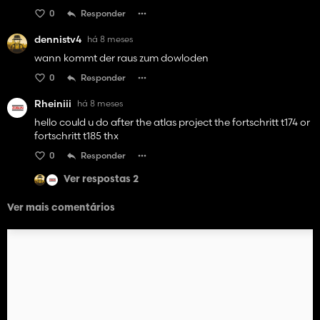
0
Responder
dennistv4
há 8 meses
wann kommt der raus zum dowloden
0
Responder
Rheiniii
há 8 meses
hello could u do after the atlas project the fortschritt t174 or
fortschritt t185 thx
0
Responder
Ver respostas 2
Ver mais comentários