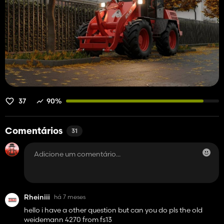
37
90%
Comentários
31
Rheiniii
há 7 meses
hello i have a other question but can you do pls the old
weidemann 4270 from fs13