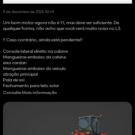
3 de dezembro de 2025 02:49
Um bom motor agora não é 1:1, mas deve ser suficiente. De
qualquer forma, não acho que você verá muita coisa no LS.
!! Caso contrário, ainda está pendente!!
Console lateral direito na cabine
Mangueiras embaixo da cabine
eixo cardan
Mangueiras embaixo do veículo
atração principal
Pala de sol
Fechamento para teto solar
Detalhes do acoplador rápido
Consulte Mais informação
3. Pedal,
Cabo para luzes
Anexos
Mapas UV
Texturas
No jogo