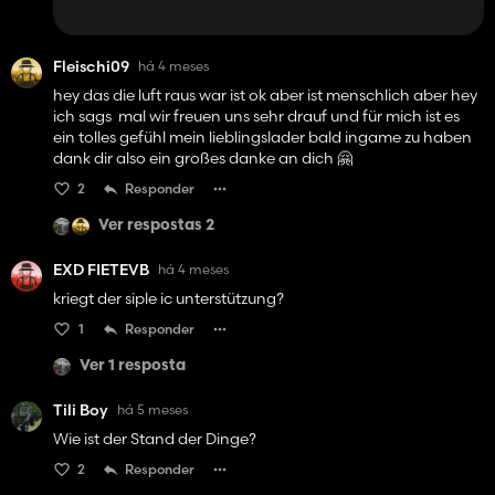
Fleischi09
há 4 meses
hey das die luft raus war ist ok aber ist menschlich aber hey
ich sags mal wir freuen uns sehr drauf und für mich ist es
ein tolles gefühl mein lieblingslader bald ingame zu haben
dank dir also ein großes danke an dich 🤗
2
Responder
Ver respostas 2
EXD FIETEVB
há 4 meses
kriegt der siple ic unterstützung?
1
Responder
Ver 1 resposta
Tili Boy
há 5 meses
Wie ist der Stand der Dinge?
2
Responder