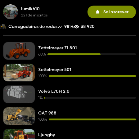
lumik610
Se inscrever
221 de inscritos
98%
38 920
Carregadeiras de rodas
Zettelmeyer ZL801
60%
Zettelmeyer 501
100%
Volvo L70H 2.0
1%
CAT 988
100%
Ljungby