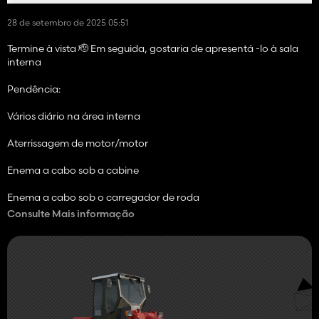
28 de setembro de 2025 05:51
Termine à vista 🫡 Em seguida, gostaria de apresentá -lo à sala
interna
Pendência:
Vários diário na área interna
Aterrissagem de motor/motor
Enema a cabo sob a cabine
Enema a cabo sob o carregador de roda
Consulte Mais informação
Dispositivos de instalação (se eu colocar a prioridade por baixo,
mantenha -o na frente dele para não colocar o adaptador
adaptador no Dowload com as gravações do Euro)
Conexões frontais para hidráulica
Pequenas coisas em adesivo