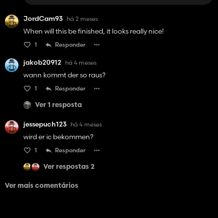
JordCam93
há 2 meses
When will this be finished, it looks really nice!
1
Responder
jakob20912
há 4 meses
wann kommt der so raus?
1
Responder
Ver 1 resposta
jessepuch123
há 4 meses
wird er ic bekommen?
1
Responder
Ver respostas 2
Ver mais comentários