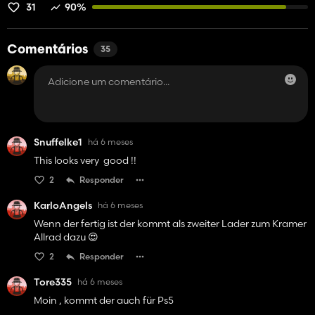
31
90%
Comentários
35
Snuffelke1
há 6 meses
This looks very good !!
2
Responder
KarloAngels
há 6 meses
Wenn der fertig ist der kommt als zweiter Lader zum Kramer
Allrad dazu 😍
2
Responder
Tore335
há 6 meses
Moin , kommt der auch für Ps5