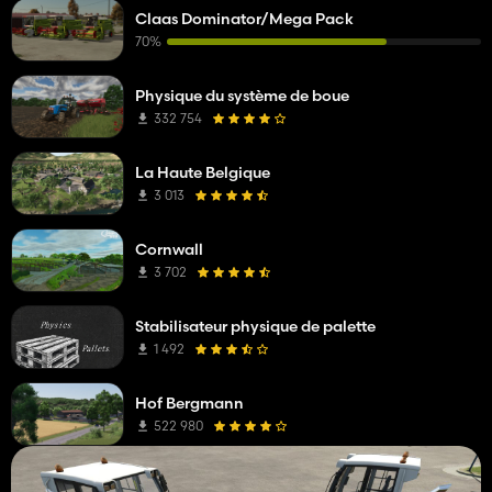
Claas Dominator/Mega Pack
70%
Physique du système de boue
332 754
La Haute Belgique
3 013
Cornwall
3 702
Stabilisateur physique de palette
1 492
Hof Bergmann
522 980