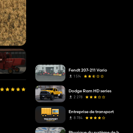
Fendt 207-211 Vario
1 514
Dodge Ram HD series
2 278
Entreprise de transport
8 784
Physique du système de boue