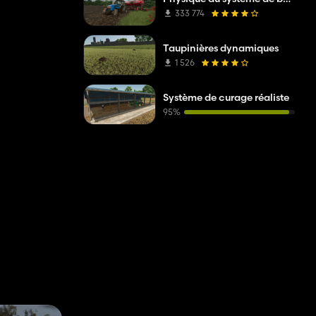
333 774
Taupinières dynamiques
1 526
Système de curage réaliste
95%