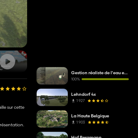
Gestion réaliste de l'eau et des sols
100%
Lehndorf 4x
1 927
lle sur cette
La Haute Belgique
1 903
résentation.
Hof Bergmann