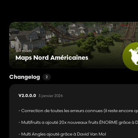
-American Modding Inc, portes
-GuiLaum, Vieille Grange
-MA7Studio,Évacuateur de fumier
-Roger, Vieille Grange/Silo
169 mods
-KDModding Krzysztof Dadej,Piscine de la ferme
Maps Nord Américaines
-PlaceableFarmer, sacs AG
-BrudiTV, Shell
Changelog
2
-Newell_Gaming, Cabane dans les arbres++
3 janvier 2026
V2.0.0.0
Par erreur, j'ai peut-être raté certains contributeurs ci-dessus, 
- Correction de toutes les erreurs connues (il reste encore 
Contactez-moi sur ma page Fb, CanadianPhoenixModding:
ht
afin que je puisse corriger et mettre à jour la liste des crédits.
- Multifruits a ajouté 20x nouveaux fruits ÉNORME grâce à Da
- Multi Angles ajouté grâce à David Van Mol