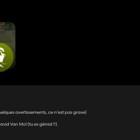
si vous reconnaissez votre modèle,
quelques avertissements, ce n'est pas grave)
tps://www.facebook.com/profile.php?id=100082798327566
imméd
vid Van Mol (tu es génial !!)