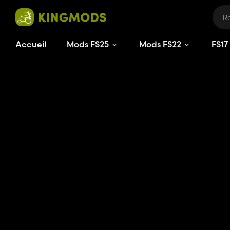
Accueil
Mods FS25
Mods FS22
FS
17