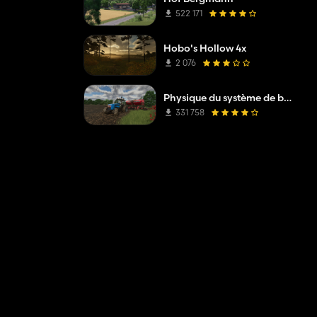
522 171
Hobo's Hollow 4x
2 076
Physique du système de boue
331 758