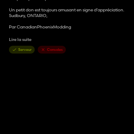
Un petit don est toujours amusant en signe d’appréciation.
Sudbury, ONTARIO,
Par CanadianPhoenixModding
Contributeurs :
Lire la suite
-OlaHaldor, carte de base utilisée pour Sudbury
Serveur
Consoles
-PascalFSModding,TimHortons
-BSLModding,Grange à vache++
-ElkMountainModding, Ferme
-RiverBottomCustom, siloplex Sukup
-Ikas, hangars++
-Celobuki,écurie de chevaux++
-Cartographie VX, hangars++