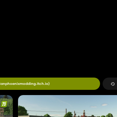
ianphoenixmodding.itch.io)