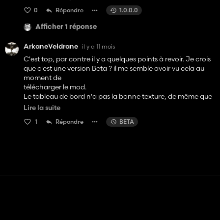
0
Répondre
1.0.0.0
Afficher 1 réponse
ArkaneVeldrane
il y a 11 mois
C'est top, par contre il y a quelques points à revoir. Je crois
que c'est une version Beta ? il me semble avoir vu cela au
moment de
télécharger le mod.
Le tableau de bord n'a pas la bonne texture, de même que
d'autres endroits à l'intérieur.
Lire la suite
Pour la réactivité du moteur c'est un peu vif. Le tracteur part
1
Répondre
BETA
rapidement, le passage des gammes semble trop rapide.
En tout cas beau boulot, en attendant la mise à jour.
Contact