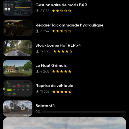
Gestionnaire de mods BXR
3 022
Réparer la commande hydraulique
3 294
StockbornerHof RLP x4
12 695
Le Haut Grimois
4 268
Reprise de véhicule
11 602
Balatonfő
0%