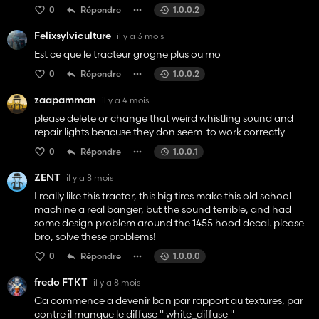
0
Répondre
1.0.0.2
Felixsylviculture
il y a 3 mois
Est ce que le tracteur grogne plus ou mo
0
Répondre
1.0.0.2
zaapamman
il y a 4 mois
please delete or change that weird whistling sound and
repair lights beacuse they don seem to work correctly
0
Répondre
1.0.0.1
ZENT
il y a 8 mois
I really like this tractor, this big tires make this old school
machine a real banger, but the sound terrible, and had
some design problem around the 1455 hood decal. please
bro, solve these problems!
0
Répondre
1.0.0.0
fredo FTKT
il y a 8 mois
Ca commence a devenir bon par rapport au textures, par
contre il manque le diffuse " white_diffuse "