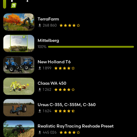
TerraFarm
268 860
Mittelberg
100%
New Holland T6
1 899
Claas WA 450
1 262
Ursus C-355, C-355M, C-360
1 624
Realistic RayTracing Reshade Preset
445 026